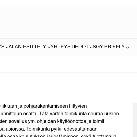
YS
ALAN ESITTELY
YHTEYSTIEDOT
SGY BRIEFLY
iikkaan ja pohjarakentamiseen liittyvien
nnittelun osalta. Tätä varten toimikunta seuraa uusien
sten sovellus ym. ohjeiden käyttöönottoa ja toimii
ssa asioissa. Toimikunta pyrkii edesauttamaan