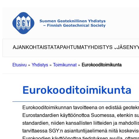
Siirry
sisältöön
AJANKOHTAISTA
TAPAHTUMAT
YHDISTYS
JÄSENY
Etusivu
»
Yhdistys
»
Toimikunnat
»
Eurokooditoimikunta
Eurokooditoimikunta
Eurokooditoimikunnan tavoitteena on edistää geotekn
Eurostandardien käyttöönottoa Suomessa, etenkin suu
standardien, niiden kansallisten liitteiden ja mahdolli
tarvittaessa SGY:n asiantuntijaelimenä niitä koskevi