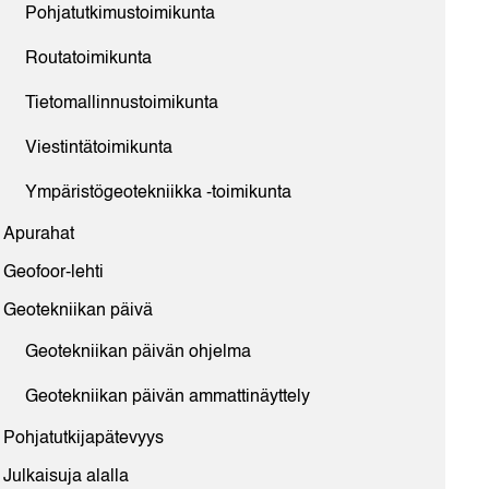
Pohjatutkimustoimikunta
Routatoimikunta
Tietomallinnustoimikunta
Viestintätoimikunta
Ympäristögeotekniikka -toimikunta
Apurahat
Geofoor-lehti
Geotekniikan päivä
Geotekniikan päivän ohjelma
Geotekniikan päivän ammattinäyttely
Pohjatutkijapätevyys
Julkaisuja alalla