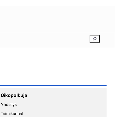
E
t
s
i
Oikopolkuja
Yhdistys
Toimikunnat