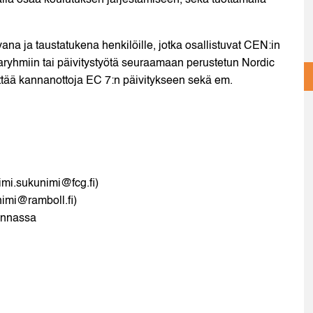
lla osaa koulutuksen järjestämiseen, sekä tuottamalla
na ja taustatukena henkilöille, jotka osallistuvat CEN:in
ryhmiin tai päivitystyötä seuraamaan perustetun Nordic
ttää kannanottoja EC 7:n päivitykseen sekä em.
imi.sukunimi@fcg.fi)
nimi@ramboll.fi)
kunnassa