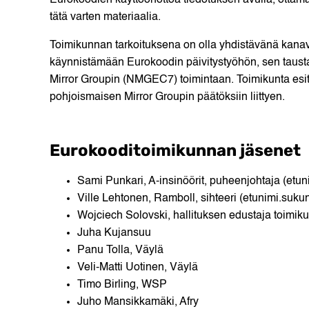
Eurokoodien käyttöönottoa tiedotuksen avulla, ottama
tätä varten materiaalia.
Toimikunnan tarkoituksena on olla yhdistävänä kanava
käynnistämään Eurokoodin päivitystyöhön, sen tausta
Mirror Groupin (NMGEC7) toimintaan. Toimikunta esi
pohjoismaisen Mirror Groupin päätöksiin liittyen.
Eurokooditoimikunnan jäsenet
Sami Punkari, A-insinöörit, puheenjohtaja (etun
Ville Lehtonen, Ramboll, sihteeri (etunimi.suku
Wojciech Solovski, hallituksen edustaja toimi
Juha Kujansuu
Panu Tolla, Väylä
Veli-Matti Uotinen, Väylä
Timo Birling, WSP
Juho Mansikkamäki, Afry