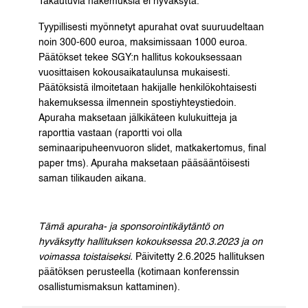
Takautuvia hakemuksia ei hyväksytä.
Tyypillisesti myönnetyt apurahat ovat suuruudeltaan
noin 300-600 euroa, maksimissaan 1000 euroa.
Päätökset tekee SGY:n hallitus kokouksessaan
vuosittaisen kokousaikataulunsa mukaisesti.
Päätöksistä ilmoitetaan hakijalle henkilökohtaisesti
hakemuksessa ilmennein spostiyhteystiedoin.
Apuraha maksetaan jälkikäteen kulukuitteja ja
raporttia vastaan (raportti voi olla
seminaaripuheenvuoron slidet, matkakertomus, final
paper tms). Apuraha maksetaan pääsääntöisesti
saman tilikauden aikana.
Tämä apuraha- ja sponsorointikäytäntö on
hyväksytty hallituksen kokouksessa 20.3.2023 ja on
voimassa toistaiseksi.
Päivitetty 2.6.2025 hallituksen
päätöksen perusteella (kotimaan konferenssin
osallistumismaksun kattaminen).