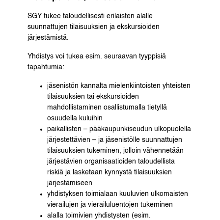
SGY tukee taloudellisesti erilaisten alalle
suunnattujen tilaisuuksien ja ekskursioiden
järjestämistä.
Yhdistys voi tukea esim. seuraavan tyyppisiä
tapahtumia:
jäsenistön kannalta mielenkiintoisten yhteisten
tilaisuuksien tai ekskursioiden
mahdollistaminen osallistumalla tietyllä
osuudella kuluihin
paikallisten – pääkaupunkiseudun ulkopuolella
järjestettävien – ja jäsenistölle suunnattujen
tilaisuuksien tukeminen, jolloin vähennetään
järjestävien organisaatioiden taloudellista
riskiä ja lasketaan kynnystä tilaisuuksien
järjestämiseen
yhdistyksen toimialaan kuuluvien ulkomaisten
vierailujen ja vierailuluentojen tukeminen
alalla toimivien yhdistysten (esim.