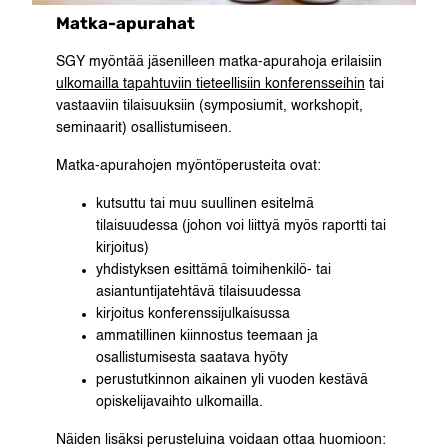
Matka-apurahat
SGY myöntää jäsenilleen matka-apurahoja erilaisiin
ulkomailla tapahtuviin tieteellisiin konferensseihin
tai
vastaaviin tilaisuuksiin (symposiumit, workshopit,
seminaarit) osallistumiseen.
Matka-apurahojen myöntöperusteita ovat:
kutsuttu tai muu suullinen esitelmä
tilaisuudessa (johon voi liittyä myös raportti tai
kirjoitus)
yhdistyksen esittämä toimihenkilö- tai
asiantuntijatehtävä tilaisuudessa
kirjoitus konferenssijulkaisussa
ammatillinen kiinnostus teemaan ja
osallistumisesta saatava hyöty
perustutkinnon aikainen yli vuoden kestävä
opiskelijavaihto ulkomailla.
Näiden lisäksi perusteluina voidaan ottaa huomioon: