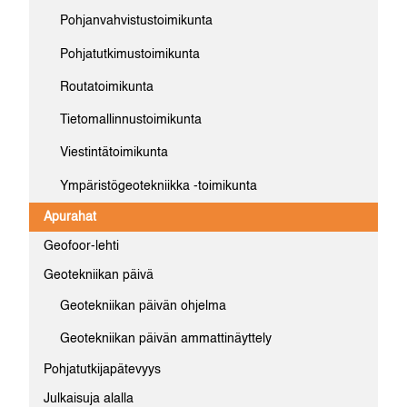
Pohjanvahvistustoimikunta
Pohjatutkimustoimikunta
Routatoimikunta
Tietomallinnustoimikunta
Viestintätoimikunta
Ympäristögeotekniikka -toimikunta
Apurahat
Geofoor-lehti
Geotekniikan päivä
Geotekniikan päivän ohjelma
Geotekniikan päivän ammattinäyttely
Pohjatutkijapätevyys
Julkaisuja alalla