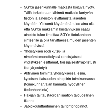
SGY:n jäsenkunnalle matkasta koituva hyöty.
Tällä tarkoitetaan lähinnä matkalle kertyvän
tiedon ja aineiston levittämistä jäsenten
käyttöön. Yleisenä käytäntönä tulee aina olla,
että SGY:n maksamin kustannuksin saatu
aineisto tulee ilmoittaa SGY:n tietokantaan
sihteerille ja olla tarvittaessa muiden jäsenten
käytettävissä.
Yhdistyksen rooli kutsu- ja
nimeämismenettelyssä (ensisijaisesti
yhdistyksen esittämät, toissijaisesti/rajoitetusti
itse järjestetyt)
Aktiivinen toiminta yhdistyksessä, esim.
kyseisen tilaisuuden aihepiirin toimikunnassa
(toimikunnan/alan kannalta hyödyllinen
tiedonhankinta)
Hakijan tai taustaorganisaation taloudellinen
tilanne
Jatkokouluttautuminen tai tohtoriopinnot.