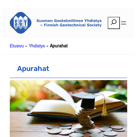
Siirry
sisältöön
E
t
s
i
Etusivu
»
Yhdistys
»
Apurahat
Apurahat