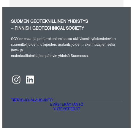
SUOMEN GEOTEKNILLINEN YHDISTYS
– FINNISH GEOTECHNICAL SOCIETY
SGY on maa- ja pohjarakentamisessa aktiivisesti työskentelevien
suunnittelijoiden, tutkijoiden, urakoitsijoiden, rakennuttajien sekä
laite- ja
materiaalitoimittajien pätevin yhteisö Suomessa.
Instagram
LinkedIn
TIETOSUOJALAUSUNTO
EVÄSTEKÄYTÄNTÖ
YHTEYSTIEDOT