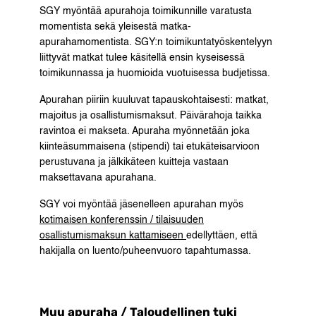
SGY myöntää apurahoja toimikunnille varatusta
momentista sekä yleisestä matka-
apurahamomentista. SGY:n toimikuntatyöskentelyyn
liittyvät matkat tulee käsitellä ensin kyseisessä
toimikunnassa ja huomioida vuotuisessa budjetissa.
Apurahan piiriin kuuluvat tapauskohtaisesti: matkat,
majoitus ja osallistumismaksut. Päivärahoja taikka
ravintoa ei makseta. Apuraha myönnetään joka
kiinteäsummaisena (stipendi) tai etukäteisarvioon
perustuvana ja jälkikäteen kuitteja vastaan
maksettavana apurahana.
SGY voi myöntää jäsenelleen apurahan myös
kotimaisen konferenssin / tilaisuuden
osallistumismaksun kattamiseen
edellyttäen, että
hakijalla on luento/puheenvuoro tapahtumassa.
Muu apuraha / Taloudellinen tuki