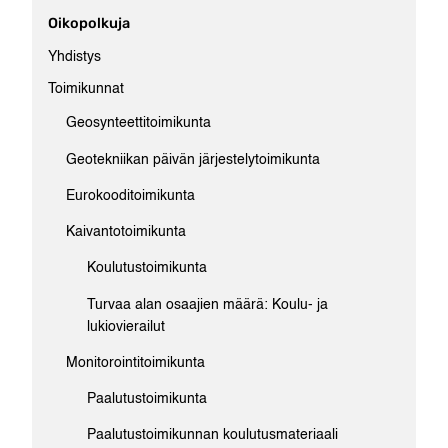
Oikopolkuja
Yhdistys
Toimikunnat
Geosynteettitoimikunta
Geotekniikan päivän järjestelytoimikunta
Eurokooditoimikunta
Kaivantotoimikunta
Koulutustoimikunta
Turvaa alan osaajien määrä: Koulu- ja
lukiovierailut
Monitorointitoimikunta
Paalutustoimikunta
Paalutustoimikunnan koulutusmateriaali