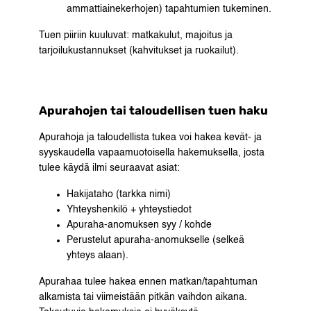
ammattiainekerhojen) tapahtumien tukeminen.
Tuen piiriin kuuluvat: matkakulut, majoitus ja
tarjoilukustannukset (kahvitukset ja ruokailut).
Apurahojen tai taloudellisen tuen haku
Apurahoja ja taloudellista tukea voi hakea kevät- ja
syyskaudella vapaamuotoisella hakemuksella, josta
tulee käydä ilmi seuraavat asiat:
Hakijataho (tarkka nimi)
Yhteyshenkilö + yhteystiedot
Apuraha-anomuksen syy / kohde
Perustelut apuraha-anomukselle (selkeä
yhteys alaan).
Apurahaa tulee hakea ennen matkan/tapahtuman
alkamista tai viimeistään pitkän vaihdon aikana.