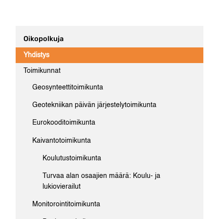
Oikopolkuja
Yhdistys
Toimikunnat
Geosynteettitoimikunta
Geotekniikan päivän järjestelytoimikunta
Eurokooditoimikunta
Kaivantotoimikunta
Koulutustoimikunta
Turvaa alan osaajien määrä: Koulu- ja
lukiovierailut
Monitorointitoimikunta