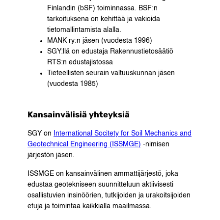
Finlandin (bSF) toiminnassa. BSF:n
tarkoituksena on kehittää ja vakioida
tietomallintamista alalla.
MANK ry:n jäsen (vuodesta 1996)
SGY:llä on edustaja Rakennustietosäätiö
RTS:n edustajistossa
Tieteellisten seurain valtuuskunnan jäsen
(vuodesta 1985)
Kansainvälisiä yhteyksiä
SGY on
International Socitety for Soil Mechanics and
Geotechnical Engineering (ISSMGE)
-nimisen
järjestön jäsen.
ISSMGE on kansainvälinen ammattijärjestö, joka
edustaa geotekniseen suunnitteluun aktiivisesti
osallistuvien insinöörien, tutkijoiden ja urakoitsijoiden
etuja ja toimintaa kaikkialla maailmassa.