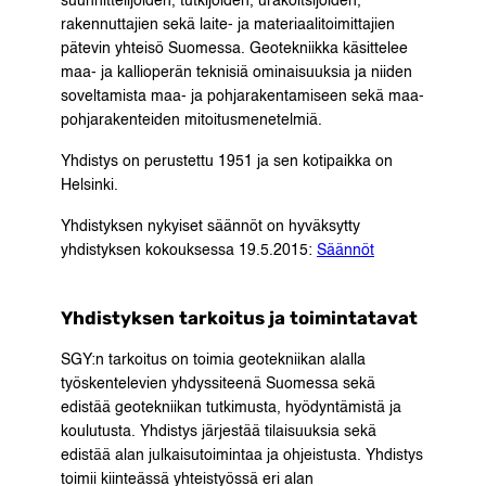
suunnittelijoiden, tutkijoiden, urakoitsijoiden,
rakennuttajien sekä laite- ja materiaalitoimittajien
pätevin yhteisö Suomessa. Geotekniikka käsittelee
maa- ja kallioperän teknisiä ominaisuuksia ja niiden
soveltamista maa- ja pohjarakentamiseen sekä maa-
pohjarakenteiden mitoitusmenetelmiä.
Yhdistys on perustettu 1951 ja sen kotipaikka on
Helsinki.
Yhdistyksen nykyiset säännöt on hyväksytty
yhdistyksen kokouksessa 19.5.2015:
Säännöt
Yhdistyksen tarkoitus ja toimintatavat
SGY:n tarkoitus on toimia geotekniikan alalla
työskentelevien yhdyssiteenä Suomessa sekä
edistää geotekniikan tutkimusta, hyödyntämistä ja
koulutusta. Yhdistys järjestää tilaisuuksia sekä
edistää alan julkaisutoimintaa ja ohjeistusta. Yhdistys
toimii kiinteässä yhteistyössä eri alan