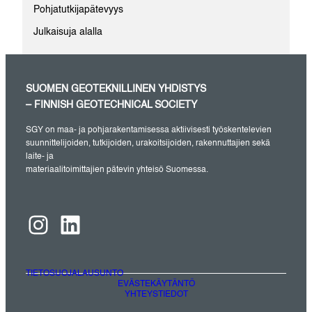
Pohjatutkijapätevyys
Julkaisuja alalla
SUOMEN GEOTEKNILLINEN YHDISTYS
– FINNISH GEOTECHNICAL SOCIETY
SGY on maa- ja pohjarakentamisessa aktiivisesti työskentelevien
suunnittelijoiden, tutkijoiden, urakoitsijoiden, rakennuttajien sekä
laite- ja
materiaalitoimittajien pätevin yhteisö Suomessa.
Instagram
LinkedIn
TIETOSUOJALAUSUNTO
EVÄSTEKÄYTÄNTÖ
YHTEYSTIEDOT