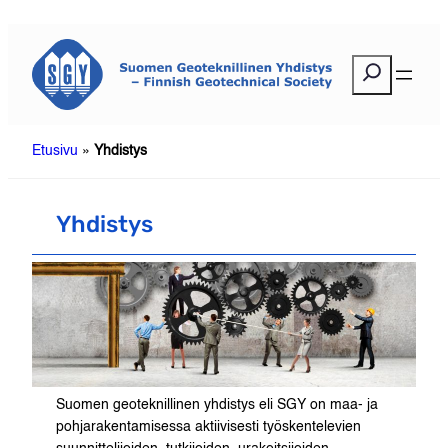
Siirry
sisältöön
E
t
s
i
Etusivu
»
Yhdistys
Yhdistys
Suomen geoteknillinen yhdistys eli SGY on maa- ja
pohjarakentamisessa aktiivisesti työskentelevien