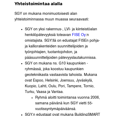
Yhteistoimintaa alalla
SGY on mukana monimuotoisesti alan
yhteistoiminnassa muun muassa seuraavasti:
SGY on yksi rakennus-, LVI- ja kiinteistöalan
henkilöpätevyyksiä toteavan
FISE Oy
:n
omistajista. SGY:llä on edustajat FISEn pohja-
ja kalliorakenteiden suunnittelijoiden ja
työnjohtajien, tuotantojohdon, ja
pääsuunnittelijoiden pätevyyslautakunnissa.
SGY on mukana ns. G10 kaupunkien -
ryhmässä, joka koostuu kaupunkien
geotekniikasta vastaavista tahoista. Mukana
ovat Espoo, Helsinki, Joensuu, Jyväskylä,
Kuopio, Lahti, Oulu, Pori, Tampere, Tornio,
Turku, Vaasa ja Vantaa.
Ryhmä aloitti toimintansa vuonna 2006,
samana päivänä kun SGY vietti 55-
vuotissyntymäpäiväänsä.
SGY:n edustajat ovat mukana BuildingSMART