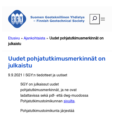
Siirry
sisältöön
E
t
s
i
Etusivu
»
Ajankohtaista
»
Uudet pohjatutkimusmerkinnät on
julkaistu
Uudet pohjatutkimusmerkinnät on
julkaistu
9.9.2021 | SGY:n tiedotteet ja uutiset
SGY on julkaissut uudet
pohjatutkimusmerkinnät, ja ne ovat
ladattavissa sekä pdf- että dwg-muodossa
Pohjatutkimustoimikunnan
sivuilta
.
Pohjatutkimustoimikunta järjestää