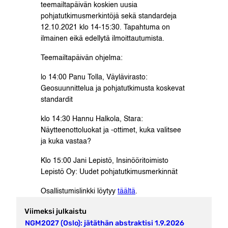
teemailtapäivän koskien uusia
pohjatutkimusmerkintöjä sekä standardeja
12.10.2021 klo 14-15:30. Tapahtuma on
ilmainen eikä edellytä ilmoittautumista.
Teemailtapäivän ohjelma:
lo 14:00 Panu Tolla, Väylävirasto:
Geosuunnittelua ja pohjatutkimusta koskevat
standardit
klo 14:30 Hannu Halkola, Stara:
Näytteenottoluokat ja -ottimet, kuka valitsee
ja kuka vastaa?
Klo 15:00 Jani Lepistö, Insinööritoimisto
Lepistö Oy: Uudet pohjatutkimusmerkinnät
Osallistumislinkki löytyy
täältä
.
Viimeksi julkaistu
NGM2027 (Oslo): jätäthän abstraktisi 1.9.2026