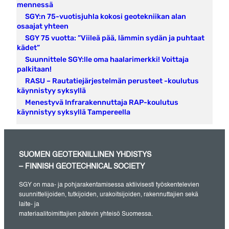
mennessä
SGY:n 75-vuotisjuhla kokosi geotekniikan alan
osaajat yhteen
SGY 75 vuotta: ”Viileä pää, lämmin sydän ja puhtaat
kädet”
Suunnittele SGY:lle oma haalarimerkki! Voittaja
palkitaan!
RASU – Rautatiejärjestelmän perusteet -koulutus
käynnistyy syksyllä
Menestyvä Infrarakennuttaja RAP-koulutus
käynnistyy syksyllä Tampereella
SUOMEN GEOTEKNILLINEN YHDISTYS
– FINNISH GEOTECHNICAL SOCIETY
SGY on maa- ja pohjarakentamisessa aktiivisesti työskentelevien
suunnittelijoiden, tutkijoiden, urakoitsijoiden, rakennuttajien sekä
laite- ja
materiaalitoimittajien pätevin yhteisö Suomessa.