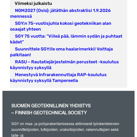
Viimeksi julkaistu
NGM2027 (Oslo): jätäthän abstraktisi 1.9.2026
mennessä
SGY:n 75-vuotisjuhla kokosi geotekniikan alan
osaajat yhteen
SGY 75 vuotta: ”Viileä pää, lämmin sydän ja puhtaat
kädet”
Suunnittele SGY:lle oma haalarimerkki! Voittaja
palkitaan!
RASU – Rautatiejärjestelmän perusteet -koulutus
käynnistyy syksyllä
Menestyvä Infrarakennuttaja RAP-koulutus
käynnistyy syksyllä Tampereella
SUOMEN GEOTEKNILLINEN YHDISTYS
– FINNISH GEOTECHNICAL SOCIETY
SGY on maa- ja pohjarakentamisessa aktiivisesti työskentelevien
suunnittelijoiden, tutkijoiden, urakoitsijoiden, rakennuttajien sekä
laite- ja