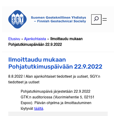
Siirry
sisältöön
E
t
s
i
Etusivu
»
Ajankohtaista
»
Ilmoittaudu mukaan
Pohjatutkimuspäivään 22.9.2022
Ilmoittaudu mukaan
Pohjatutkimuspäivään 22.9.2022
8.8.2022 | Alan ajankohtaiset tiedotteet ja uutiset, SGY:n
tiedotteet ja uutiset
Pohjatutkimuspäivä järjestetään 22.9.2022
GTK:n auditoriossa (Vuorimiehentie 5, 02151
Espoo). Päivän ohjelma ja ilmoittautuminen
löytyvät
täältä
.