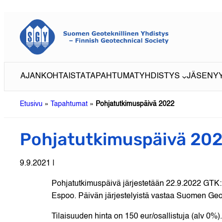
Siirry
sisältöön
AJANKOHTAISTA
TAPAHTUMAT
YHDISTYS
JÄSENY
Etusivu
»
Tapahtumat
»
Pohjatutkimuspäivä 2022
Pohjatutkimuspäivä 20
9.9.2021 |
Pohjatutkimuspäivä järjestetään 22.9.2022 GTK:
Espoo. Päivän järjestelyistä vastaa Suomen Geot
Tilaisuuden hinta on 150 eur/osallistuja (alv 0%