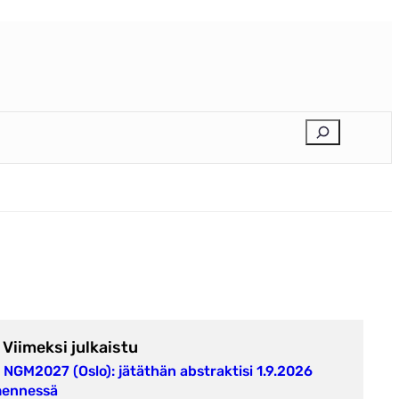
E
t
s
i
Viimeksi julkaistu
NGM2027 (Oslo): jätäthän abstraktisi 1.9.2026
ennessä