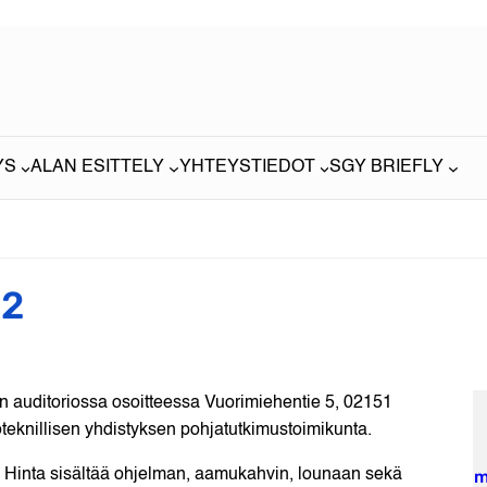
YS
ALAN ESITTELY
YHTEYSTIEDOT
SGY BRIEFLY
22
n auditoriossa osoitteessa Vuorimiehentie 5, 02151
eknillisen yhdistyksen pohjatutkimustoimikunta.
). Hinta sisältää ohjelman, aamukahvin, lounaan sekä
m