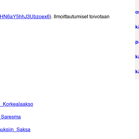
o
gle/HN6aY5hhJ3Ubzoex6
). Ilmoittautumiset toivotaan
k
p
k
k
ta_Korkealaakso
ä_Saresma
imuksiin_Saksa