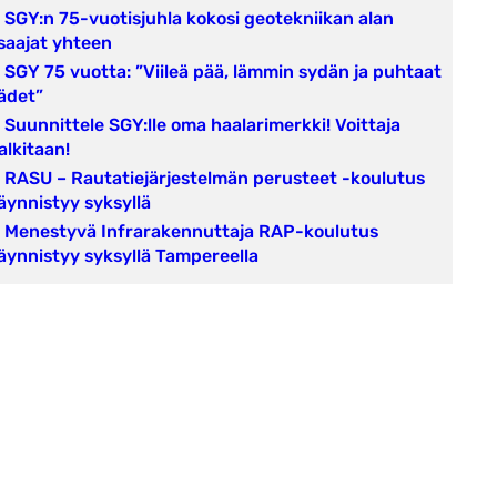
SGY:n 75-vuotisjuhla kokosi geotekniikan alan
saajat yhteen
SGY 75 vuotta: ”Viileä pää, lämmin sydän ja puhtaat
ädet”
Suunnittele SGY:lle oma haalarimerkki! Voittaja
alkitaan!
RASU – Rautatiejärjestelmän perusteet -koulutus
äynnistyy syksyllä
Menestyvä Infrarakennuttaja RAP-koulutus
äynnistyy syksyllä Tampereella