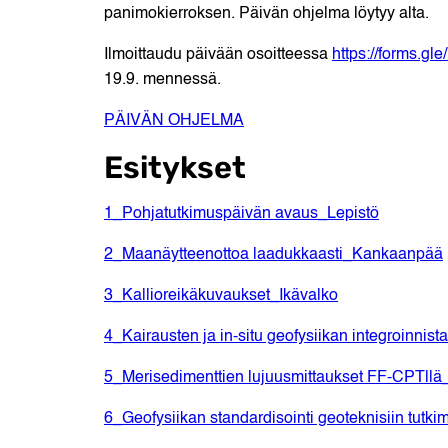
panimokierroksen. Päivän ohjelma löytyy alta.
Ilmoittaudu päivään osoitteessa
https://forms.
19.9. mennessä.
PÄIVÄN OHJELMA
Esitykset
1_Pohjatutkimuspäivän avaus_Lepistö
2_Maanäytteenottoa laadukkaasti_Kankaanpää
3_Kallioreikäkuvaukset_Ikävalko
4_Kairausten ja in-situ geofysiikan integroinnis
5_Merisedimenttien lujuusmittaukset FF-CPTll
6_Geofysiikan standardisointi geoteknisiin tutk