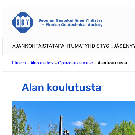
Siirry
sisältöön
AJANKOHTAISTA
TAPAHTUMAT
YHDISTYS
JÄSENY
Etusivu
»
Alan esittely
»
Opiskelijaksi alalle
»
Alan koulutusta
Alan koulutusta