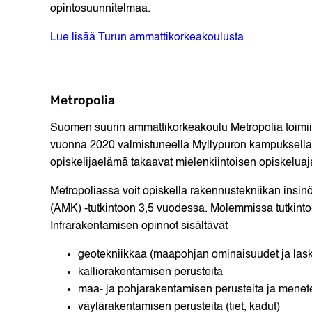
opintosuunnitelmaa.
Lue lisää Turun ammattikorkeakoulusta
Metropolia
Suomen suurin ammattikorkeakoulu Metropolia toimi
vuonna 2020 valmistuneella Myllypuron kampuksella.
opiskelijaelämä takaavat mielenkiintoisen opiskeluaj
Metropoliassa voit opiskella rakennustekniikan insin
(AMK) -tutkintoon 3,5 vuodessa. Molemmissa tutkinto
Infrarakentamisen opinnot sisältävät
geotekniikkaa (maapohjan ominaisuudet ja lask
kalliorakentamisen perusteita
maa- ja pohjarakentamisen perusteita ja menet
väylärakentamisen perusteita (tiet, kadut)