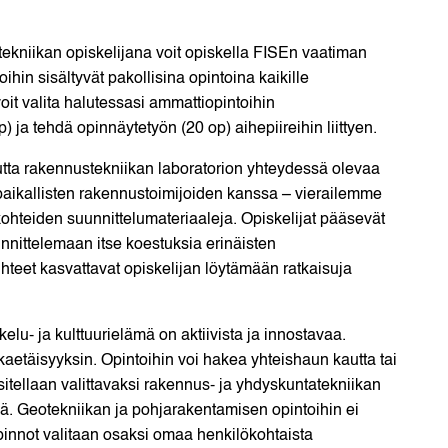
kniikan opiskelijana voit opiskella FISEn vaatiman
hin sisältyvät pakollisina opintoina kaikille
oit valita halutessasi ammattiopintoihin
) ja tehdä opinnäytetyön (20 op) aihepiireihin liittyen.
tta rakennustekniikan laboratorion yhteydessä olevaa
paikallisten rakennustoimijoiden kanssa – vierailemme
ohteiden suunnittelumateriaaleja. Opiskelijat pääsevät
nnittelemaan itse koestuksia erinäisten
teet kasvattavat opiskelijan löytämään ratkaisuja
lu- ja kulttuurielämä on aktiivista ja innostavaa.
aetäisyyksin. Opintoihin voi hakea yhteishaun kautta tai
tellaan valittavaksi rakennus- ja yhdyskuntatekniikan
inä. Geotekniikan ja pohjarakentamisen opintoihin ei
opinnot valitaan osaksi omaa henkilökohtaista