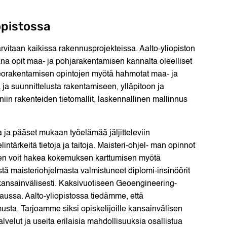
opistossa
tarvitaan kaikissa rakennusprojekteissa. Aalto-yliopiston
a opit maa- ja pohjarakentamisen kannalta oleelliset
 Georakentamisen opintojen myötä hahmotat maa- ja
ja suunnittelusta rakentamiseen, ylläpitoon ja
niin rakenteiden tietomallit, laskennallinen mallinnus
ta ja pääset mukaan työelämää jäljitteleviin
intärkeitä tietoja ja taitoja. Maisteri-ohjel- man opinnot
ten voit hakea kokemuksen karttumisen myötä
tä maisteriohjelmasta valmistuneet diplomi-insinöörit
n kansainvälisesti. Kaksivuotiseen Geoengineering-
aussa. Aalto-yliopistossa tiedämme, että
ta. Tarjoamme siksi opiskelijoille kansainvälisen
lvelut ja useita erilaisia mahdollisuuksia osallistua