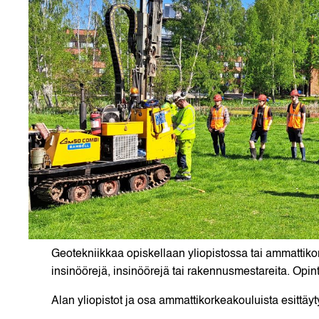
Geotekniikkaa opiskellaan yliopistossa tai ammattiko
insinöörejä, insinöörejä tai rakennusmestareita. Opint
Alan yliopistot ja osa ammattikorkeakouluista esittäyty