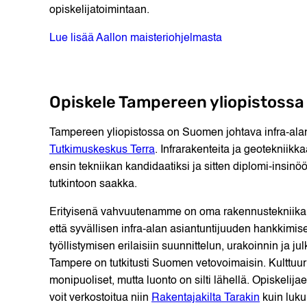
opiskelijatoimintaan.
Lue lisää Aallon maisteriohjelmasta
Opiskele Tampereen yliopistossa
Tampereen yliopistossa on Suomen johtava infra-al
Tutkimuskeskus Terra
. Infrarakenteita ja geotekniik
ensin tekniikan kandidaatiksi ja sitten diplomi-insinöö
tutkintoon saakka.
Erityisenä vahvuutenamme on oma rakennustekniikan 
että syvällisen infra-alan asiantuntijuuden hankkimi
työllistymisen erilaisiin suunnittelun, urakoinnin ja j
Tampere on tutkitusti Suomen vetovoimaisin. Kulttuur
monipuoliset, mutta luonto on silti lähellä. Opiskelij
voit verkostoitua niin
Rakentajakilta Tarakin
kuin lukui