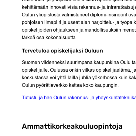
Rakennus- ja yhdyskuntatekniikan opiskelijana olet o
kehittämään innovatiivisia rakennus- ja infraratkaisu
Oulun yliopistosta valmistuneet diplomi-insinöörit o
pohjoisen ilmapiiri ja useat alan harjoittelu- ja t
opiskelijoiden ohjaukseen ja mahdollisuuksiin menest
tärkeä osa kokonaisuutta
Tervetuloa opiskelijaksi Ouluun
Suomen viidenneksi suurimpana kaupunkina Oulu tarj
opiskelijalle. Oulussa onkin vilkas opiskelijaelämä,
keskustassa voi yhtä lailla juhlia yökerhossa kuin kalas
Oulun pyörätieverkko kattaa koko kaupungin.
Tutustu ja hae Oulun rakennus- ja yhdyskuntatekniik
Ammattikorkeakouluopintoja