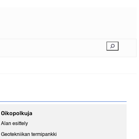
E
t
s
i
Oikopolkuja
Alan esittely
Geotekniikan termipankki