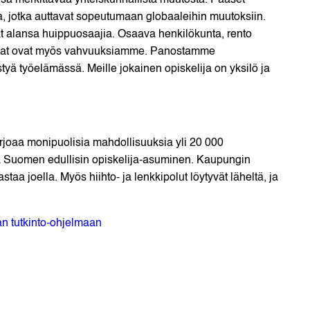
sa merkittävää yhteiskunnallista muutosta. Pääset
ja, jotka auttavat sopeutumaan globaaleihin muutoksiin.
vat alansa huippuosaajia. Osaava henkilökunta, rento
yöpaikat ovat myös vahvuuksiamme. Panostamme
yä työelämässä. Meille jokainen opiskelija on yksilö ja
oaa monipuolisia mahdollisuuksia yli 20 000
 ja Suomen edullisin opiskelija-asuminen. Kaupungin
taa joella. Myös hiihto- ja lenkkipolut löytyvät läheltä, ja
an tutkinto-ohjelmaan