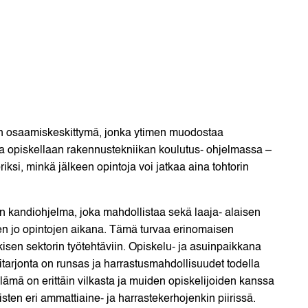
an osaamiskeskittymä, jonka ytimen muodostaa
kaa opiskellaan rakennustekniikan koulutus- ohjelmassa –
riksi, minkä jälkeen opintoja voi jatkaa aina tohtorin
kandiohjelma, joka mahdollistaa sekä laaja- alaisen
sen jo opintojen aikana. Tämä turvaa erinomaisen
ulkisen sektorin työtehtäviin. Opiskelu- ja asuinpaikkana
itarjonta on runsas ja harrastusmahdollisuudet todella
aelämä on erittäin vilkasta ja muiden opiskelijoiden kanssa
sten eri ammattiaine- ja harrastekerhojenkin piirissä.