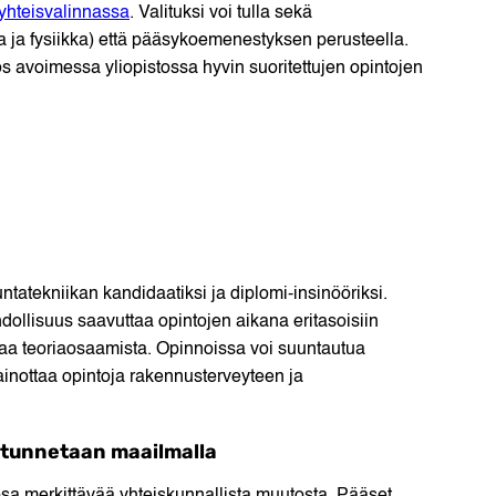
yhteisvalinnassa
. Valituksi voi tulla sekä
a ja fysiikka) että pääsykoemenestyksen perusteella.
ös avoimessa yliopistossa hyvin suoritettujen opintojen
ntatekniikan kandidaatiksi ja diplomi-insinööriksi.
hdollisuus saavuttaa opintojen aikana eritasoisiin
avaa teoriaosaamista. Opinnoissa voi suuntautua
inottaa opintoja rakennusterveyteen ja
 tunnetaan maailmalla