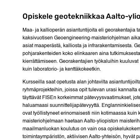
Opiskele geotekniikkaa Aalto-yli
Maa- ja kallioperän asiantuntijoita eli georakentajia 
kaksivuotisen Geoengineering-maisteriohjelman aikan
asiat maaperästä, kalliosta ja infrarakentamisesta.
pohjarakenteiden koko elinkaaren aina tutkimuksesta 
kierrättämiseen. Georakentajien työkaluihin kuuluvat 
kuin laboratorio- ja kenttäkokeetkin.
Kursseilla saat opetusta alan johtavilta asiantuntijoil
ryhmäprojekteihin, joissa opit tulevan urasi kannalta el
täyttävät FISEn korkeimmat pätevyysvaatimukset, jo
haluamaasi suunnittelijapätevyyttä. Englanninkielises
ovat työllistyneet erinomaisesti niin kotimaassa kui
maisteriohjelmaan haetaan Aalto-yliopiston maisterih
maailmanluokan koulutus on vain osa opiskelukokemus
toimintaympäristön, aktiivisen Aalto-yhteisön, hyvät pa