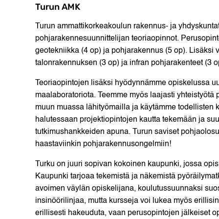
Turun AMK
Turun ammattikorkeakoulun rakennus- ja yhdyskuntate
pohjarakennesuunnittelijan teoriaopinnot. Perusopintoi
geotekniikka (4 op) ja pohjarakennus (5 op). Lisäksi v
talonrakennuksen (3 op) ja infran pohjarakenteet (3 op
Teoriaopintojen lisäksi hyödynnämme opiskelussa uu
maalaboratoriota. Teemme myös laajasti yhteistyötä 
muun muassa lähityömailla ja käytämme todellisten k
halutessaan projektiopintojen kautta tekemään ja suu
tutkimushankkeiden apuna. Turun saviset pohjaolosuh
haastaviinkin pohjarakennusongelmiin!
Turku on juuri sopivan kokoinen kaupunki, jossa opiske
Kaupunki tarjoaa tekemistä ja näkemistä pyöräilymatk
avoimen väylän opiskelijana, koulutussuunnaksi suosi
insinöörilinjaa, mutta kursseja voi lukea myös erillis
erillisesti hakeuduta, vaan perusopintojen jälkeiset 