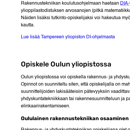
Rakennustekniikan koulutusohjelmaan haetaan
DIA-
ylioppilastodistuksen arvosanojen (pitkä matematiikk
Näiden lisäksi tutkinto-opiskelijaksi voi hakeutua my
kautta.
Lue lisää Tampereen yliopiston DI-ohjelmasta
Opiskele Oulun yliopistossa
Oulun yliopistossa voi opiskella rakennus- ja yhdysku
Opinnot on suunniteltu siten, että opiskelijalla on ma
suunnittelijoiden lakisääteisiin pätevyyksiin vaaditt
yhdyskuntatekniikkaan tai rakennesuunnitteluun ja pa
elinkaarirakentamiseen.
Oululainen rakennustekniikan osaaminen