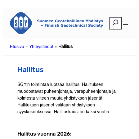
Siirry
sisältöön
E
t
s
i
Etusivu
»
Yhteystiedot
»
Hallitus
Hallitus
SGY:n toimintaa luotsaa hallitus. Hallituksen
muodostavat puheenjohtaja, varapuheenjohtaja ja
kolmesta viiteen muuta yhdistyksen jäsentä.
Hallituksen jäsenet valitaan yhdistyksen
syyskokouksessa. Hallituskausi on kaksi vuotta.
Hallitus vuonna 2026: