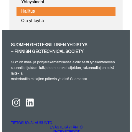
Yhteystiedot
Hallitus
Ota yhteyttä
SUOMEN GEOTEKNILLINEN YHDISTYS
– FINNISH GEOTECHNICAL SOCIETY
SGY on maa- ja pohjarakentamisessa aktiivisesti työskentelevien
suunnittelijoiden, tutkijoiden, urakoitsijoiden, rakennuttajien sekä
laite- ja
materiaalitoimittajien pätevin yhteisö Suomessa.
Instagram
LinkedIn
TIETOSUOJALAUSUNTO
EVÄSTEKÄYTÄNTÖ
YHTEYSTIEDOT