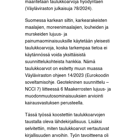
määritetään taulukkoarvoja hyödyntäen
(Väyläviraston julkaisuja 78/2024).
Suomessa karkean siltin, karkearakeisten
maalajien, moreenimaalajien, louheiden ja
murskeiden lujuus- ja
painumaominaisuuksille käytetään yleisesti
taulukkoarvoja, koska tarkempaa tietoa ei
käytännössä voida yksittäisistä
suunnittelukohteista hankkia. Nämä
taulukkoarvot on esitetty muun muassa
Väyläviraston ohjeen 14/2023 (Eurokoodin
soveltamisohje. Geotekninen suunnittelu –
NCCI 7) liitteessä 6 Maakerrosten lujuus- ja
muodonmuutosominaisuuksien arviointi
kairausvastuksen perusteella.
Tässä työssä koostettiin taulukkoarvojen
taustalla oleva lähdekirjallisuus. Lisäksi
selvitettiin, miten taulukkoarvot vertautuvat
kirjallisuuden arvoihin. Työn tavoitteena oli