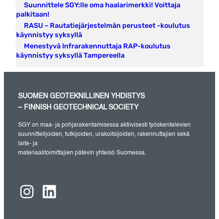
Suunnittele SGY:lle oma haalarimerkki! Voittaja
palkitaan!
RASU – Rautatiejärjestelmän perusteet -koulutus
käynnistyy syksyllä
Menestyvä Infrarakennuttaja RAP-koulutus
käynnistyy syksyllä Tampereella
SUOMEN GEOTEKNILLINEN YHDISTYS
– FINNISH GEOTECHNICAL SOCIETY
SGY on maa- ja pohjarakentamisessa aktiivisesti työskentelevien
suunnittelijoiden, tutkijoiden, urakoitsijoiden, rakennuttajien sekä
laite- ja
materiaalitoimittajien pätevin yhteisö Suomessa.
Instagram
LinkedIn