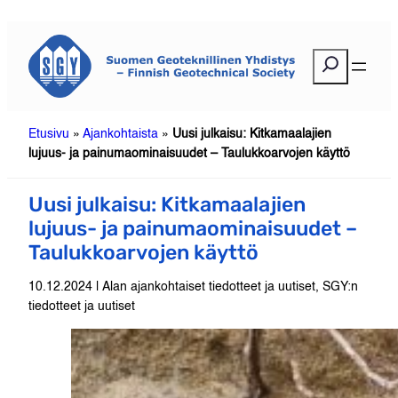
Siirry
sisältöön
E
t
s
i
Etusivu
»
Ajankohtaista
»
Uusi julkaisu: Kitkamaalajien
lujuus- ja painumaominaisuudet – Taulukkoarvojen käyttö
Uusi julkaisu: Kitkamaalajien
lujuus- ja painumaominaisuudet –
Taulukkoarvojen käyttö
10.12.2024 | Alan ajankohtaiset tiedotteet ja uutiset, SGY:n
tiedotteet ja uutiset