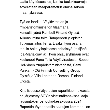
laatia käyttösuositus, kuinka taulukkoarvoja
sovelletaan maaparametrin ominaisarvon
määrityksessä.
Työ on laadittu Väyläviraston ja
Ympäristöministeriön tilaamana
konsulttityönä Ramboll Finland Oy:ssä.
Alikonsulttina toimi Tampereen yliopiston
Tutkimuslaitos Terra. Lisäksi työn osana
tehtiin Aalto-yliopistossa erikoistyö (tekijänä
Ida-Maria-Savila). Työn ohjausryhmään ovat
kuuluneet Panu Tolla Väylävirastosta, Seppo
Heikkinen Ympäristöministeriöstä, Sami
Punkari FCG Finnish Consulting Group
Oy:stä ja Ville Lehtonen Ramboll Finland
Oy:stä.
Kirjallisuusselvitys-osion raporttiluonnoksesta
on järjestetty SGY:n viestintäkanavissa laaja
lausuntokierros touko-kesäkuussa 2024.
Raporttia täydennettiin saatujen kommenttien