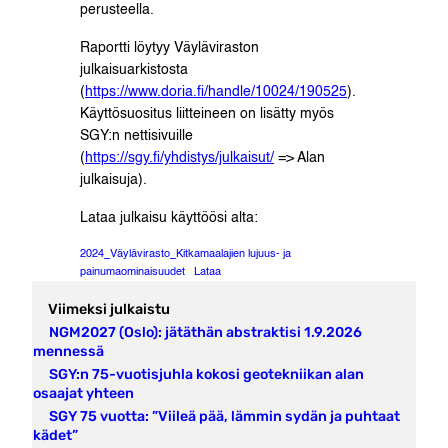
perusteella.
Raportti löytyy Väyläviraston
julkaisuarkistosta
(
https://www.doria.fi/handle/10024/190525
).
Käyttösuositus liitteineen on lisätty myös
SGY:n nettisivuille
(
https://sgy.fi/yhdistys/julkaisut/
=> Alan
julkaisuja).
Lataa julkaisu käyttöösi alta:
2024_Väylävirasto_Kitkamaalajien lujuus- ja
painumaominaisuudet
Lataa
Viimeksi julkaistu
NGM2027 (Oslo): jätäthän abstraktisi 1.9.2026
mennessä
SGY:n 75-vuotisjuhla kokosi geotekniikan alan
osaajat yhteen
SGY 75 vuotta: ”Viileä pää, lämmin sydän ja puhtaat
kädet”