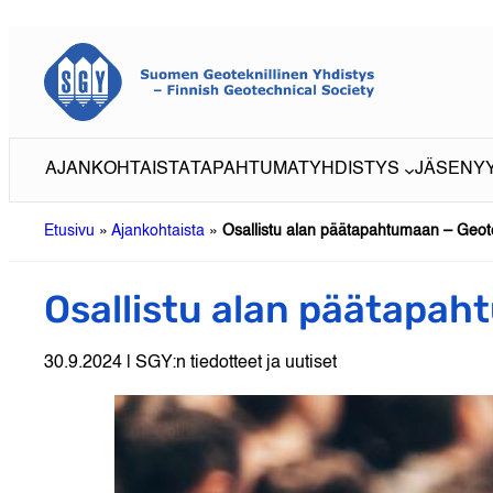
Siirry
sisältöön
AJANKOHTAISTA
TAPAHTUMAT
YHDISTYS
JÄSENY
Etusivu
»
Ajankohtaista
»
Osallistu alan päätapahtumaan – Geot
Osallistu alan päätapah
30.9.2024 | SGY:n tiedotteet ja uutiset