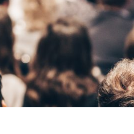
SGY:n 75-vuotisjuhla kokosi geotekniikan alan
saajat yhteen
SGY 75 vuotta: ”Viileä pää, lämmin sydän ja puhtaat
ädet”
Suunnittele SGY:lle oma haalarimerkki! Voittaja
alkitaan!
RASU – Rautatiejärjestelmän perusteet -koulutus
äynnistyy syksyllä
Menestyvä Infrarakennuttaja RAP-koulutus
äynnistyy syksyllä Tampereella