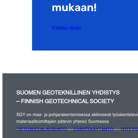
mukaan!
Klikkaa tästä!
SUOMEN GEOTEKNILLINEN YHDISTYS
– FINNISH GEOTECHNICAL SOCIETY
SGY on maa- ja pohjarakentamisessa aktiivisesti työskentelevien 
materiaalitoimittajien pätevin yhteisö Suomessa.
TIETOSUOJALAUSUNTO
EVÄSTEKÄYTÄNTÖ
YHTEYS