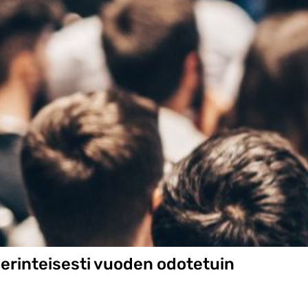
o
k
p
k
k
erinteisesti vuoden odotetuin