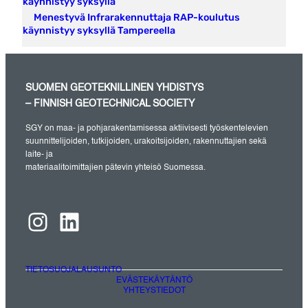
käynnistyy syksyllä
Menestyvä Infrarakennuttaja RAP-koulutus
käynnistyy syksyllä Tampereella
SUOMEN GEOTEKNILLINEN YHDISTYS
– FINNISH GEOTECHNICAL SOCIETY
SGY on maa- ja pohjarakentamisessa aktiivisesti työskentelevien
suunnittelijoiden, tutkijoiden, urakoitsijoiden, rakennuttajien sekä
laite- ja
materiaalitoimittajien pätevin yhteisö Suomessa.
Instagram
LinkedIn
TIETOSUOJALAUSUNTO
EVÄSTEKÄYTÄNTÖ
YHTEYSTIEDOT