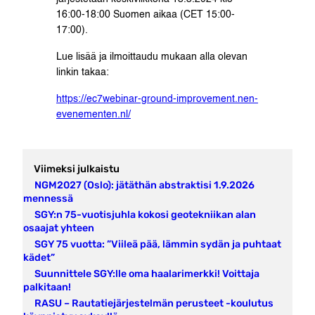
16:00-18:00 Suomen aikaa (CET 15:00-
17:00).
Lue lisää ja ilmoittaudu mukaan alla olevan
linkin takaa:
https://ec7webinar-ground-improvement.nen-
evenementen.nl/
Viimeksi julkaistu
NGM2027 (Oslo): jätäthän abstraktisi 1.9.2026
mennessä
SGY:n 75-vuotisjuhla kokosi geotekniikan alan
osaajat yhteen
SGY 75 vuotta: ”Viileä pää, lämmin sydän ja puhtaat
kädet”
Suunnittele SGY:lle oma haalarimerkki! Voittaja
palkitaan!
RASU – Rautatiejärjestelmän perusteet -koulutus