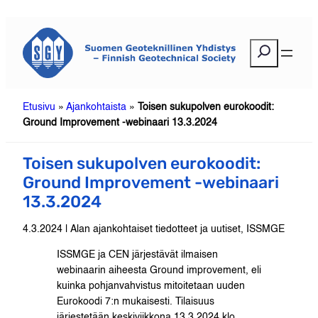
Siirry
sisältöön
E
t
s
i
Etusivu
»
Ajankohtaista
»
Toisen sukupolven eurokoodit:
Ground Improvement -webinaari 13.3.2024
Toisen sukupolven eurokoodit:
Ground Improvement -webinaari
13.3.2024
4.3.2024 | Alan ajankohtaiset tiedotteet ja uutiset, ISSMGE
ISSMGE ja CEN järjestävät ilmaisen
webinaarin aiheesta Ground improvement, eli
kuinka pohjanvahvistus mitoitetaan uuden
Eurokoodi 7:n mukaisesti. Tilaisuus
järjestetään keskiviikkona 13.3.2024 klo