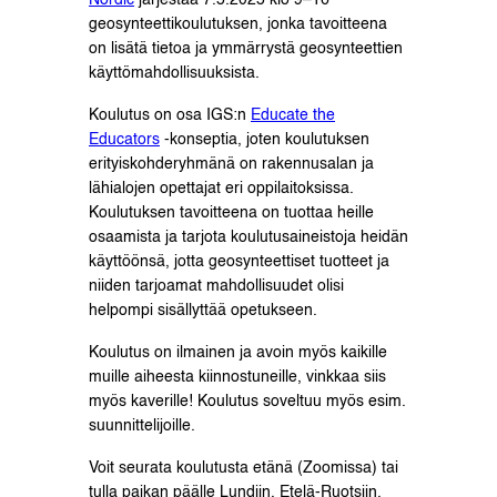
Nordic
järjestää 7.5.2025 klo 9–16
geosynteettikoulutuksen, jonka tavoitteena
on lisätä tietoa ja ymmärrystä geosynteettien
käyttömahdollisuuksista.
Koulutus on osa IGS:n
Educate the
Educators
-konseptia, joten koulutuksen
erityiskohderyhmänä on rakennusalan ja
lähialojen opettajat eri oppilaitoksissa.
Koulutuksen tavoitteena on tuottaa heille
osaamista ja tarjota koulutusaineistoja heidän
käyttöönsä, jotta geosynteettiset tuotteet ja
niiden tarjoamat mahdollisuudet olisi
helpompi sisällyttää opetukseen.
Koulutus on ilmainen ja avoin myös kaikille
muille aiheesta kiinnostuneille, vinkkaa siis
myös kaverille! Koulutus soveltuu myös esim.
suunnittelijoille.
Voit seurata koulutusta etänä (Zoomissa) tai
tulla paikan päälle Lundiin, Etelä-Ruotsiin.