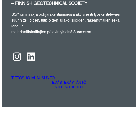
– FINNISH GEOTECHNICAL SOCIETY
SGY on maa- ja pohjarakentamisessa aktiivisesti työskentelevien
suunnittelijoiden, tutkijoiden, urakoitsijoiden, rakennuttajien sekä
laite- ja
materiaalitoimittajien pätevin yhteisö Suomessa.
Instagram
LinkedIn
TIETOSUOJALAUSUNTO
EVÄSTEKÄYTÄNTÖ
YHTEYSTIEDOT