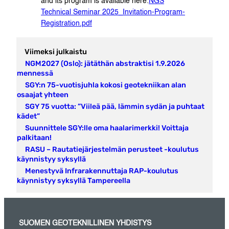
and its program is available here:
NGS
Technical Seminar 2025_Invitation-Program-
Registration.pdf
Viimeksi julkaistu
NGM2027 (Oslo): jätäthän abstraktisi 1.9.2026
mennessä
SGY:n 75-vuotisjuhla kokosi geotekniikan alan
osaajat yhteen
SGY 75 vuotta: ”Viileä pää, lämmin sydän ja puhtaat
kädet”
Suunnittele SGY:lle oma haalarimerkki! Voittaja
palkitaan!
RASU – Rautatiejärjestelmän perusteet -koulutus
käynnistyy syksyllä
Menestyvä Infrarakennuttaja RAP-koulutus
käynnistyy syksyllä Tampereella
SUOMEN GEOTEKNILLINEN YHDISTYS