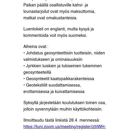
Paikan päällä osallistuville kahvi- ja
lounastarjoilut ovat myös maksuttomia,
matkat ovat omakustanteisia.
Luentokieli on englanti, mutta kysyä ja
kommentoida voit myös suomeksi.
Aiheina ovat:
• Johdatus geosynteettisiin tuotteisiin, niiden
valmistukseen ja ominaisuuksiin
• Jyrkkien luiskien ja tukiseinien tukeminen
geosynteeteillä
• Geosynteetit kaatopaikkarakenteissa
• Geotekstiilit suodattamisessa,
erottamisessa ja kuivattamisessa
Syksyllä järjestetään koulutuksen toinen osa,
jolloin syvennytään muihin käyttökohteisiin.
Ilmoittaudu tästä linkistä 28.4. mennessä:
https://tuni.zoom.us/meeting/register/z5IWH-