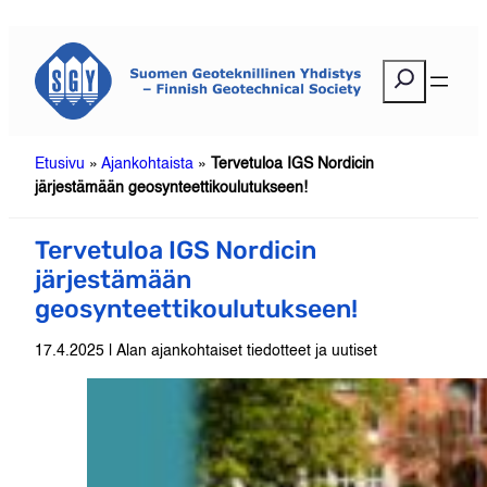
Siirry
sisältöön
E
t
s
i
Etusivu
»
Ajankohtaista
»
Tervetuloa IGS Nordicin
järjestämään geosynteettikoulutukseen!
Tervetuloa IGS Nordicin
järjestämään
geosynteettikoulutukseen!
17.4.2025 | Alan ajankohtaiset tiedotteet ja uutiset