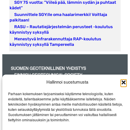
SGY 75 vuotta: ”Viileä pää, lämmin sydän ja puhtaat
kädet”
Suunnittele SGY:lle oma haalarimerkki! Voittaja
palkitaan!
RASU – Rautatiejärjestelmän perusteet -koulutus
käynnistyy syksyllä
Menestyvä Infrarakennuttaja RAP-koulutus
käynnistyy syksyllä Tampereella
SUOMEN GEOTEKNILLINEN YHDISTYS
– FINNISH GEOTECHNICAL SOCIETY
Hallinnoi suostumusta
SGY on maa- ja pohjarakentamisessa aktiivisesti työskentelevien
suunnittelijoiden, tutkijoiden, urakoitsijoiden, rakennuttajien sekä
Parhaan kokemuksen tarjoamiseksi käytämme teknologioita, kuten
laite- ja
evästeitä, tallentaaksemme ja/tai käyttääksemme laitetietoja. Näiden
materiaalitoimittajien pätevin yhteisö Suomessa.
tekniikoiden hyväksyminen antaa meille mahdollisuuden käsitellä tietoja,
kuten selauskäyttäytymistä tai yksilöllisiä tunnuksia tällä sivustolla.
Suostumuksen jättäminen tai peruuttaminen voi vaikuttaa haitallisesti
tiettyihin ominaisuuksiin ja toimintoihin.
Instagram
LinkedIn