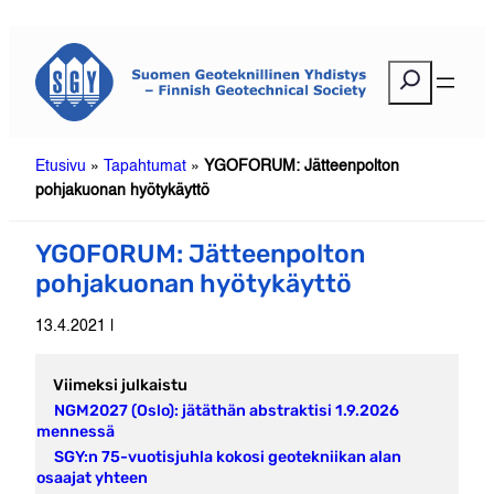
Siirry
sisältöön
E
t
s
i
Etusivu
»
Tapahtumat
»
YGOFORUM: Jätteenpolton
pohjakuonan hyötykäyttö
YGOFORUM: Jätteenpolton
pohjakuonan hyötykäyttö
13.4.2021 |
Viimeksi julkaistu
NGM2027 (Oslo): jätäthän abstraktisi 1.9.2026
mennessä
SGY:n 75-vuotisjuhla kokosi geotekniikan alan
osaajat yhteen