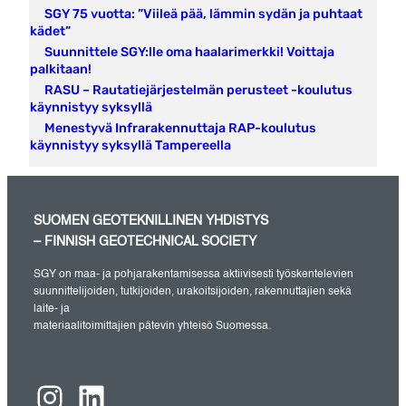
SGY 75 vuotta: ”Viileä pää, lämmin sydän ja puhtaat
kädet”
Suunnittele SGY:lle oma haalarimerkki! Voittaja
palkitaan!
RASU – Rautatiejärjestelmän perusteet -koulutus
käynnistyy syksyllä
Menestyvä Infrarakennuttaja RAP-koulutus
käynnistyy syksyllä Tampereella
SUOMEN GEOTEKNILLINEN YHDISTYS
– FINNISH GEOTECHNICAL SOCIETY
SGY on maa- ja pohjarakentamisessa aktiivisesti työskentelevien
suunnittelijoiden, tutkijoiden, urakoitsijoiden, rakennuttajien sekä
laite- ja
materiaalitoimittajien pätevin yhteisö Suomessa.
Instagram
LinkedIn