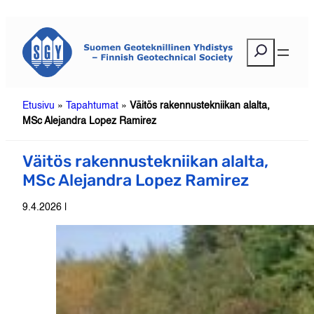
Siirry
sisältöön
E
t
s
i
Etusivu
»
Tapahtumat
»
Väitös rakennustekniikan alalta,
MSc Alejandra Lopez Ramirez
Väitös rakennustekniikan alalta,
MSc Alejandra Lopez Ramirez
9.4.2026 |