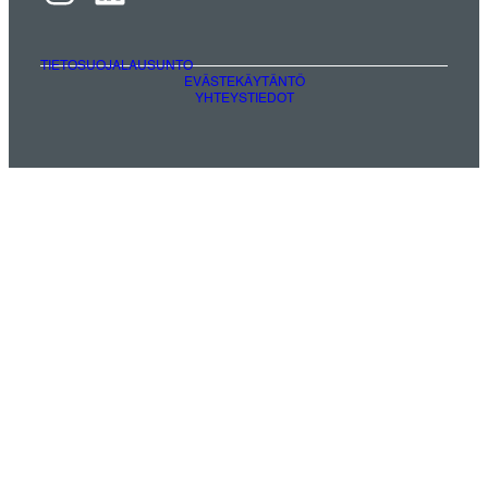
TIETOSUOJALAUSUNTO
EVÄSTEKÄYTÄNTÖ
YHTEYSTIEDOT