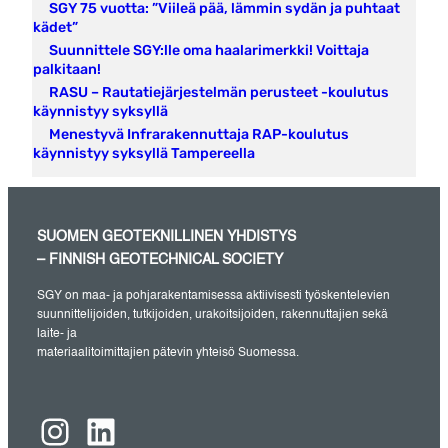
SGY 75 vuotta: ”Viileä pää, lämmin sydän ja puhtaat
kädet”
Suunnittele SGY:lle oma haalarimerkki! Voittaja
palkitaan!
RASU – Rautatiejärjestelmän perusteet -koulutus
käynnistyy syksyllä
Menestyvä Infrarakennuttaja RAP-koulutus
käynnistyy syksyllä Tampereella
SUOMEN GEOTEKNILLINEN YHDISTYS
– FINNISH GEOTECHNICAL SOCIETY
SGY on maa- ja pohjarakentamisessa aktiivisesti työskentelevien
suunnittelijoiden, tutkijoiden, urakoitsijoiden, rakennuttajien sekä
laite- ja
materiaalitoimittajien pätevin yhteisö Suomessa.
Instagram
LinkedIn