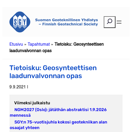
Siirry
sisältöön
E
t
s
i
Etusivu
»
Tapahtumat
»
Tietoisku: Geosynteettisen
laadunvalvonnan opas
Tietoisku: Geosynteettisen
laadunvalvonnan opas
9.9.2021 |
Viimeksi julkaistu
NGM2027 (Oslo): jätäthän abstraktisi 1.9.2026
mennessä
SGY:n 75-vuotisjuhla kokosi geotekniikan alan
osaajat yhteen