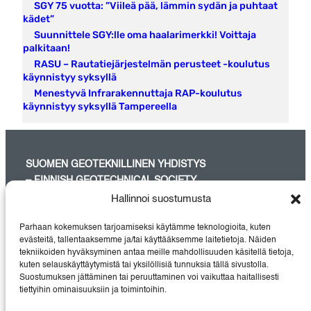
SGY 75 vuotta: ”Viileä pää, lämmin sydän ja puhtaat
kädet”
Suunnittele SGY:lle oma haalarimerkki! Voittaja
palkitaan!
RASU – Rautatiejärjestelmän perusteet -koulutus
käynnistyy syksyllä
Menestyvä Infrarakennuttaja RAP-koulutus
käynnistyy syksyllä Tampereella
SUOMEN GEOTEKNILLINEN YHDISTYS
– FINNISH GEOTECHNICAL SOCIETY
Hallinnoi suostumusta
SGY on maa- ja pohjarakentamisessa aktiivisesti työskentelevien
suunnittelijoiden, tutkijoiden, urakoitsijoiden, rakennuttajien sekä
Parhaan kokemuksen tarjoamiseksi käytämme teknologioita, kuten
laite- ja
evästeitä, tallentaaksemme ja/tai käyttääksemme laitetietoja. Näiden
materiaalitoimittajien pätevin yhteisö Suomessa.
tekniikoiden hyväksyminen antaa meille mahdollisuuden käsitellä tietoja,
kuten selauskäyttäytymistä tai yksilöllisiä tunnuksia tällä sivustolla.
Suostumuksen jättäminen tai peruuttaminen voi vaikuttaa haitallisesti
tiettyihin ominaisuuksiin ja toimintoihin.
Instagram
LinkedIn