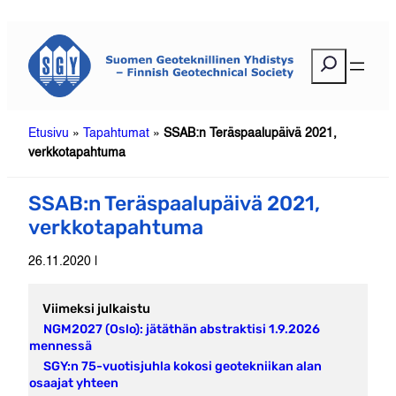
Siirry
sisältöön
E
t
s
i
Etusivu
»
Tapahtumat
»
SSAB:n Teräspaalupäivä 2021,
verkkotapahtuma
SSAB:n Teräspaalupäivä 2021,
verkkotapahtuma
26.11.2020 |
Viimeksi julkaistu
NGM2027 (Oslo): jätäthän abstraktisi 1.9.2026
mennessä
SGY:n 75-vuotisjuhla kokosi geotekniikan alan
osaajat yhteen