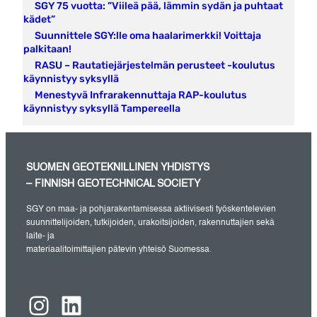
SGY 75 vuotta: ”Viileä pää, lämmin sydän ja puhtaat
kädet”
Suunnittele SGY:lle oma haalarimerkki! Voittaja
palkitaan!
RASU – Rautatiejärjestelmän perusteet -koulutus
käynnistyy syksyllä
Menestyvä Infrarakennuttaja RAP-koulutus
käynnistyy syksyllä Tampereella
SUOMEN GEOTEKNILLINEN YHDISTYS
– FINNISH GEOTECHNICAL SOCIETY
SGY on maa- ja pohjarakentamisessa aktiivisesti työskentelevien
suunnittelijoiden, tutkijoiden, urakoitsijoiden, rakennuttajien sekä
laite- ja
materiaalitoimittajien pätevin yhteisö Suomessa.
Instagram
LinkedIn