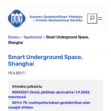
Siirry
sisältöön
E
t
s
i
Etusivu
»
Tapahtumat
»
Smart Underground Space,
Shanghai
Smart Underground Space,
Shanghai
10.5.2017 |
Viimeksi julkaistu
NGM2027 (Oslo): jätäthän abstraktisi 1.9.2026
mennessä
SGY:n 75-vuotisjuhla kokosi geotekniikan alan
osaajat yhteen