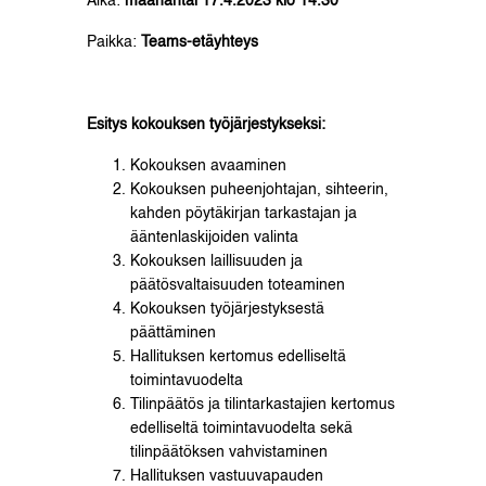
Aika:
maanantai 17.4.2023 klo 14.30
Paikka:
Teams-etäyhteys
Esitys kokouksen työjärjestykseksi:
Kokouksen avaaminen
Kokouksen puheenjohtajan, sihteerin,
kahden pöytäkirjan tarkastajan ja
ääntenlaskijoiden valinta
Kokouksen laillisuuden ja
päätösvaltaisuuden toteaminen
Kokouksen työjärjestyksestä
päättäminen
Hallituksen kertomus edelliseltä
toimintavuodelta
Tilinpäätös ja tilintarkastajien kertomus
edelliseltä toimintavuodelta sekä
tilinpäätöksen vahvistaminen
Hallituksen vastuuvapauden