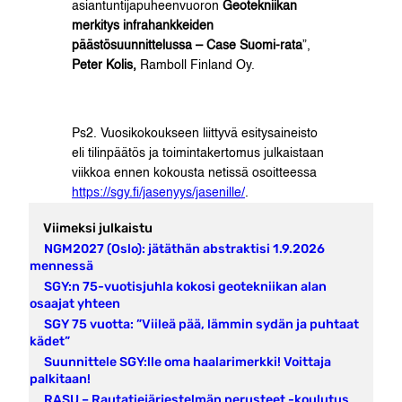
asiantuntijapuheenvuoron
Geotekniikan
merkitys infrahankkeiden
päästösuunnittelussa – Case Suomi-rata
”,
Peter Kolis,
Ramboll Finland Oy.
Ps2. Vuosikokoukseen liittyvä esitysaineisto
eli tilinpäätös ja toimintakertomus julkaistaan
viikkoa ennen kokousta netissä osoitteessa
https://sgy.fi/jasenyys/jasenille/
.
Viimeksi julkaistu
NGM2027 (Oslo): jätäthän abstraktisi 1.9.2026
mennessä
SGY:n 75-vuotisjuhla kokosi geotekniikan alan
osaajat yhteen
SGY 75 vuotta: ”Viileä pää, lämmin sydän ja puhtaat
kädet”
Suunnittele SGY:lle oma haalarimerkki! Voittaja
palkitaan!
RASU – Rautatiejärjestelmän perusteet -koulutus