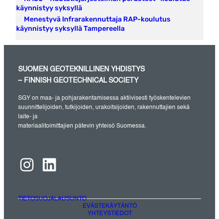
käynnistyy syksyllä
Menestyvä Infrarakennuttaja RAP-koulutus
käynnistyy syksyllä Tampereella
SUOMEN GEOTEKNILLINEN YHDISTYS
– FINNISH GEOTECHNICAL SOCIETY
SGY on maa- ja pohjarakentamisessa aktiivisesti työskentelevien
suunnittelijoiden, tutkijoiden, urakoitsijoiden, rakennuttajien sekä
laite- ja
materiaalitoimittajien pätevin yhteisö Suomessa.
Instagram
LinkedIn
TIETOSUOJALAUSUNTO
EVÄSTEKÄYTÄNTÖ
YHTEYSTIEDOT