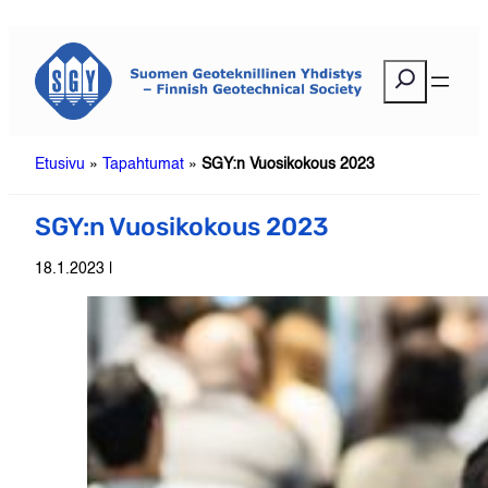
Siirry
sisältöön
E
t
s
i
Etusivu
»
Tapahtumat
»
SGY:n Vuosikokous 2023
SGY:n Vuosikokous 2023
18.1.2023 |