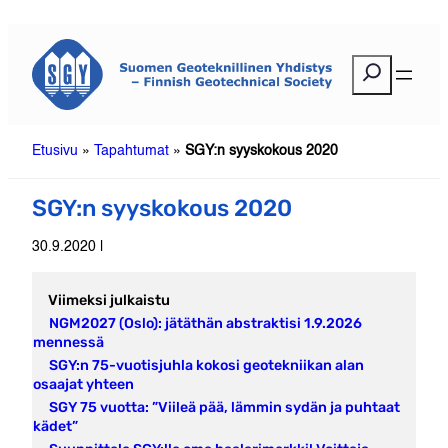
Siirry
sisältöön
E
t
s
i
Etusivu
»
Tapahtumat
»
SGY:n syyskokous 2020
SGY:n syyskokous 2020
30.9.2020 |
Viimeksi julkaistu
NGM2027 (Oslo): jätäthän abstraktisi 1.9.2026
mennessä
SGY:n 75-vuotisjuhla kokosi geotekniikan alan
osaajat yhteen
SGY 75 vuotta: ”Viileä pää, lämmin sydän ja puhtaat
kädet”