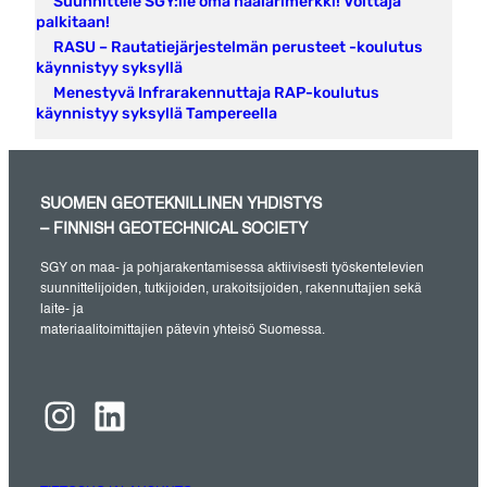
Suunnittele SGY:lle oma haalarimerkki! Voittaja
palkitaan!
RASU – Rautatiejärjestelmän perusteet -koulutus
käynnistyy syksyllä
Menestyvä Infrarakennuttaja RAP-koulutus
käynnistyy syksyllä Tampereella
SUOMEN GEOTEKNILLINEN YHDISTYS
– FINNISH GEOTECHNICAL SOCIETY
SGY on maa- ja pohjarakentamisessa aktiivisesti työskentelevien
suunnittelijoiden, tutkijoiden, urakoitsijoiden, rakennuttajien sekä
laite- ja
materiaalitoimittajien pätevin yhteisö Suomessa.
Instagram
LinkedIn