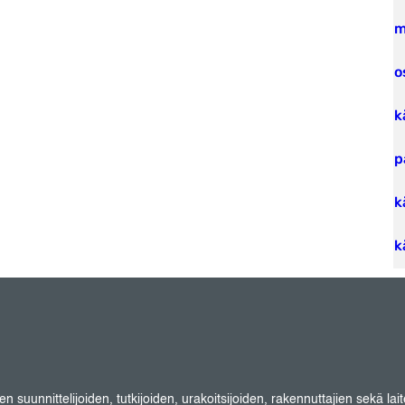
m
o
k
p
k
k
suunnittelijoiden, tutkijoiden, urakoitsijoiden, rakennuttajien sekä lait