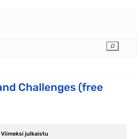
E
t
s
i
nd Challenges (free
Viimeksi julkaistu