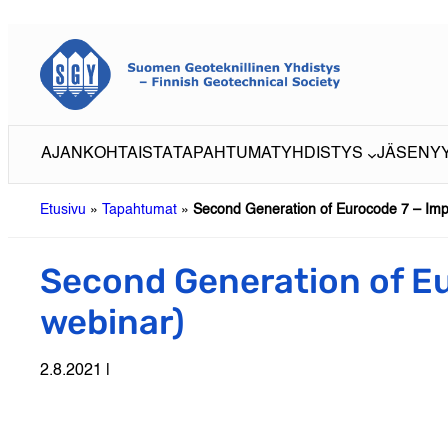
Siirry
sisältöön
AJANKOHTAISTA
TAPAHTUMAT
YHDISTYS
JÄSENY
Etusivu
»
Tapahtumat
»
Second Generation of Eurocode 7 – Imp
Second Generation of Eu
webinar)
2.8.2021 |