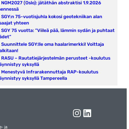
NGM2027 (Oslo): jätäthän abstraktisi 1.9.2026
ennessä
SGY:n 75-vuotisjuhla kokosi geotekniikan alan
saajat yhteen
SGY 75 vuotta: ”Viileä pää, lämmin sydän ja puhtaat
ädet”
Suunnittele SGY:lle oma haalarimerkki! Voittaja
alkitaan!
RASU – Rautatiejärjestelmän perusteet -koulutus
äynnistyy syksyllä
Menestyvä Infrarakennuttaja RAP-koulutus
äynnistyy syksyllä Tampereella
Instagram
LinkedIn
e- ja