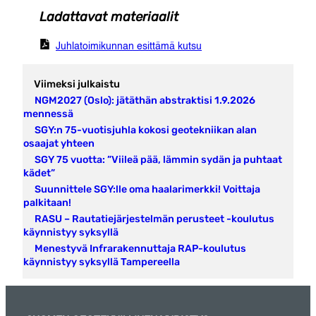
Ladattavat materiaalit
Juhlatoimikunnan esittämä kutsu
Viimeksi julkaistu
NGM2027 (Oslo): jätäthän abstraktisi 1.9.2026
mennessä
SGY:n 75-vuotisjuhla kokosi geotekniikan alan
osaajat yhteen
SGY 75 vuotta: ”Viileä pää, lämmin sydän ja puhtaat
kädet”
Suunnittele SGY:lle oma haalarimerkki! Voittaja
palkitaan!
RASU – Rautatiejärjestelmän perusteet -koulutus
käynnistyy syksyllä
Menestyvä Infrarakennuttaja RAP-koulutus
käynnistyy syksyllä Tampereella