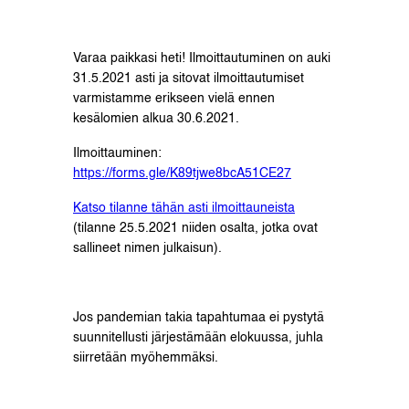
Varaa paikkasi heti! Ilmoittautuminen on auki
31.5.2021 asti ja sitovat ilmoittautumiset
varmistamme erikseen vielä ennen
kesälomien alkua 30.6.2021.
Ilmoittauminen:
https://forms.gle/K89tjwe8bcA51CE27
Katso tilanne tähän asti ilmoittauneista
(tilanne 25.5.2021 niiden osalta, jotka ovat
sallineet nimen julkaisun).
Jos pandemian takia tapahtumaa ei pystytä
suunnitellusti järjestämään elokuussa, juhla
siirretään myöhemmäksi.