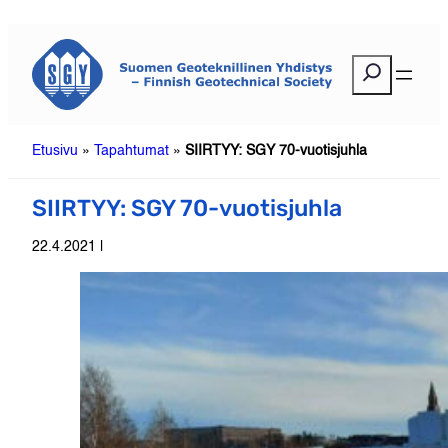
Siirry
sisältöön
E
t
s
i
Etusivu
»
Tapahtumat
»
SIIRTYY: SGY 70-vuotisjuhla
SIIRTYY: SGY 70-vuotisjuhla
22.4.2021 |