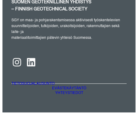
SUOMEN GEOTEKNILLINEN YHDISTYS
– FINNISH GEOTECHNICAL SOCIETY
SGY on maa- ja pohjarakentamisessa aktiivisesti työskentelevien
suunnittelijoiden, tutkijoiden, urakoitsijoiden, rakennuttajien sekä
laite- ja
materiaalitoimittajien pätevin yhteisö Suomessa.
Instagram
LinkedIn
TIETOSUOJALAUSUNTO
EVÄSTEKÄYTÄNTÖ
YHTEYSTIEDOT