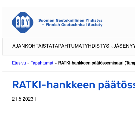
Siirry
sisältöön
AJANKOHTAISTA
TAPAHTUMAT
YHDISTYS
JÄSENY
Etusivu
»
Tapahtumat
»
RATKI-hankkeen päätösseminaari (Tam
RATKI-hankkeen päätöss
21.5.2023 |