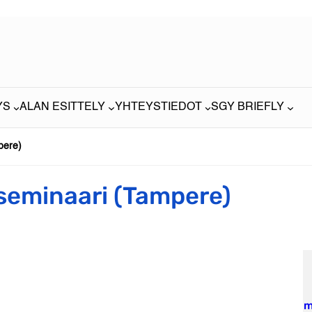
YS
ALAN ESITTELY
YHTEYSTIEDOT
SGY BRIEFLY
pere)
eminaari (Tampere)
m