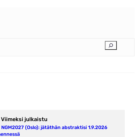
E
t
s
i
Viimeksi julkaistu
NGM2027 (Oslo): jätäthän abstraktisi 1.9.2026
ennessä