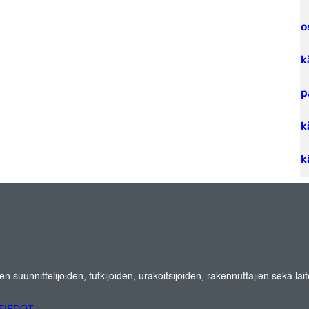
o
k
p
k
k
suunnittelijoiden, tutkijoiden, urakoitsijoiden, rakennuttajien sekä lait