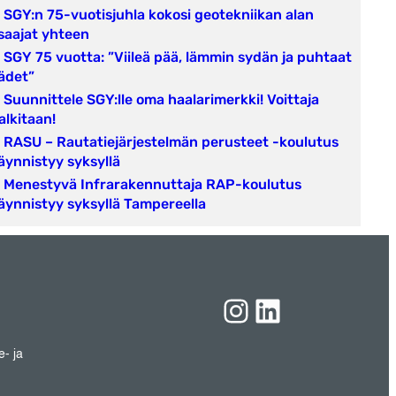
SGY:n 75-vuotisjuhla kokosi geotekniikan alan
saajat yhteen
SGY 75 vuotta: ”Viileä pää, lämmin sydän ja puhtaat
ädet”
Suunnittele SGY:lle oma haalarimerkki! Voittaja
alkitaan!
RASU – Rautatiejärjestelmän perusteet -koulutus
äynnistyy syksyllä
Menestyvä Infrarakennuttaja RAP-koulutus
äynnistyy syksyllä Tampereella
Instagram
LinkedIn
e- ja