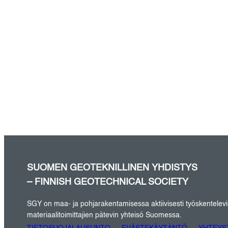
SUOMEN GEOTEKNILLINEN YHDISTYS
– FINNISH GEOTECHNICAL SOCIETY
SGY on maa- ja pohjarakentamisessa aktiivisesti työskentelevien 
materiaalitoimittajien pätevin yhteisö Suomessa.