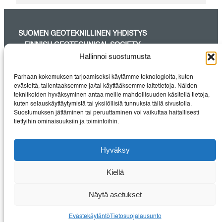
SUOMEN GEOTEKNILLINEN YHDISTYS
– FINNISH GEOTECHNICAL SOCIETY
Hallinnoi suostumusta
SGY on maa- ja pohjarakentamisessa aktiivisesti työskentelevien
suunnittelijoiden, tutkijoiden, urakoitsijoiden, rakennuttajien sekä
Parhaan kokemuksen tarjoamiseksi käytämme teknologioita, kuten
laite- ja
evästeitä, tallentaaksemme ja/tai käyttääksemme laitetietoja. Näiden
materiaalitoimittajien pätevin yhteisö Suomessa.
tekniikoiden hyväksyminen antaa meille mahdollisuuden käsitellä tietoja,
kuten selauskäyttäytymistä tai yksilöllisiä tunnuksia tällä sivustolla.
Suostumuksen jättäminen tai peruuttaminen voi vaikuttaa haitallisesti
tiettyihin ominaisuuksiin ja toimintoihin.
Instagram
LinkedIn
Hyväksy
TIETOSUOJALAUSUNTO
Kiellä
EVÄSTEKÄYTÄNTÖ
YHTEYSTIEDOT
Näytä asetukset
Evästekäytäntö
Tietosuojalausunto