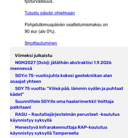
työturvallisuus.
Tutustu päivän ohjelmaan
Pohjatutkimuspäivän osallistumismaksu on
90 eur (alv 0%).
Ilmoittautuminen
Viimeksi julkaistu
NGM2027 (Oslo): jätäthän abstraktisi 1.9.2026
mennessä
SGY:n 75-vuotisjuhla kokosi geotekniikan alan
osaajat yhteen
SGY 75 vuotta: ”Viileä pää, lämmin sydän ja puhtaat
kädet”
Suunnittele SGY:lle oma haalarimerkki! Voittaja
palkitaan!
RASU – Rautatiejärjestelmän perusteet -koulutus
käynnistyy syksyllä
Menestyvä Infrarakennuttaja RAP-koulutus
käynnistyy syksyllä Tampereella