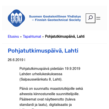
Siirry
sisältöön
E
t
s
i
Etusivu
»
Tapahtumat
»
Pohjatutkimuspäivä, Lahti
Pohjatutkimuspäivä, Lahti
26.6.2019 |
Pohjatutkimuspäivä pidetään 19.9.2019
Lahden urheilukeskuksessa
(
Salpausselänkatu 8, Lahti).
Päivä on suunnattu maastotutkijoille sekä
aiheesta kiinnostuneille suunnittelijoille.
Pääteemat ovat näytteenotto (tuleva
standardi ja laatu), digitalisaatio ja