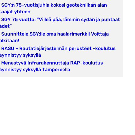
SGY:n 75-vuotisjuhla kokosi geotekniikan alan
saajat yhteen
SGY 75 vuotta: ”Viileä pää, lämmin sydän ja puhtaat
ädet”
Suunnittele SGY:lle oma haalarimerkki! Voittaja
alkitaan!
RASU – Rautatiejärjestelmän perusteet -koulutus
äynnistyy syksyllä
Menestyvä Infrarakennuttaja RAP-koulutus
äynnistyy syksyllä Tampereella