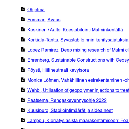
Ohjelma
Forsman, Avaus
Koskinen / Aalto, Koestabilointi Malminkentällä
Korkiala-Tanttu, Syvästabiloinnin kehitysajatuksia
Lopez Ramirez, Deep mixing research of Malmi cla
Ehrenberg, Sustainable Constructions with Geosy
Pöysti, Hiilineutraali kevytsora
Monica Löfman, Vähähiilinen esirakentaminen -
Wehbi, Utilisation of geopolymer injections to trea
Paatsema, Rengaskevennysohje 2022
Kuusipuro, Stabilointimäärät ja sideaineet
Lamppu, Kierrätyslasista maarakentamiseen: Foa