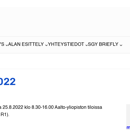
YS
ALAN ESITTELY
YHTEYSTIEDOT
SGY BRIEFLY
022
 25.8.2022 klo 8.30-16.00 Aalto-yliopiston tiloissa
 R1).
m