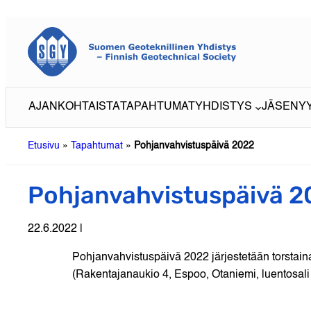
Siirry
sisältöön
AJANKOHTAISTA
TAPAHTUMAT
YHDISTYS
JÄSENY
Etusivu
»
Tapahtumat
»
Pohjanvahvistuspäivä 2022
Pohjanvahvistuspäivä 2
22.6.2022 |
Pohjanvahvistuspäivä 2022 järjestetään torstaina
(Rakentajanaukio 4, Espoo, Otaniemi, luentosali