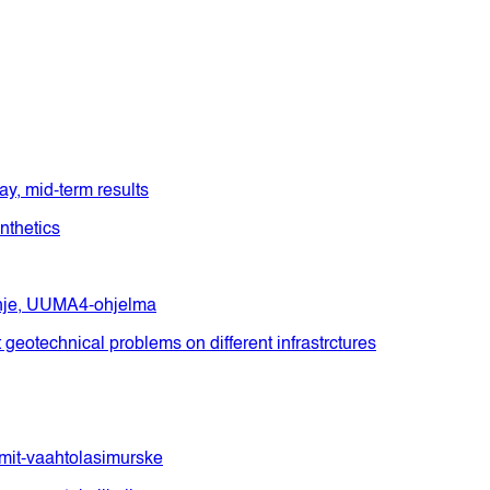
y, mid-term results
nthetics
ohje, UUMA4-ohjelma
t geotechnical problems on different infrastrctures
mit-vaahtolasimurske