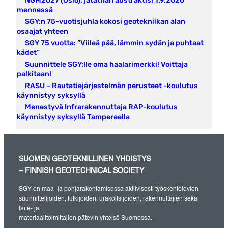
NGM2027 (Oslo): jätäthän abstraktisi 1.9.2026
mennessä
SGY:n 75-vuotisjuhla kokosi geotekniikan alan
osaajat yhteen
SGY 75 vuotta: ”Viileä pää, lämmin sydän ja puhtaat
kädet”
Suunnittele SGY:lle oma haalarimerkki! Voittaja
palkitaan!
RASU – Rautatiejärjestelmän perusteet -koulutus
käynnistyy syksyllä
Menestyvä Infrarakennuttaja RAP-koulutus
käynnistyy syksyllä Tampereella
SUOMEN GEOTEKNILLINEN YHDISTYS
– FINNISH GEOTECHNICAL SOCIETY
SGY on maa- ja pohjarakentamisessa aktiivisesti työskentelevien
suunnittelijoiden, tutkijoiden, urakoitsijoiden, rakennuttajien sekä
laite- ja
materiaalitoimittajien pätevin yhteisö Suomessa.