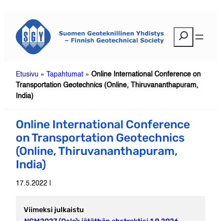
Siirry
sisältöön
E
t
s
i
Etusivu
»
Tapahtumat
»
Online International Conference on
Transportation Geotechnics (Online, Thiruvananthapuram,
India)
Online International Conference
on Transportation Geotechnics
(Online, Thiruvananthapuram,
India)
17.5.2022 |
Viimeksi julkaistu