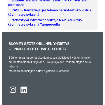
Suunnittele SGY:lle oma haalarimerkki! Voittaja
palkitaan!
RASU – Rautatiejärjestelmän perusteet -koulutus
käynnistyy syksyllä
Menestyvä Infrarakennuttaja RAP-koulutus
käynnistyy syksyllä Tampereella
SUOMEN GEOTEKNILLINEN YHDISTYS
– FINNISH GEOTECHNICAL SOCIETY
SGY on maa- ja pohjarakentamisessa aktiivisesti työskentelevien
suunnittelijoiden, tutkijoiden, urakoitsijoiden, rakennuttajien sekä
laite- ja
materiaalitoimittajien pätevin yhteisö Suomessa.
Instagram
LinkedIn