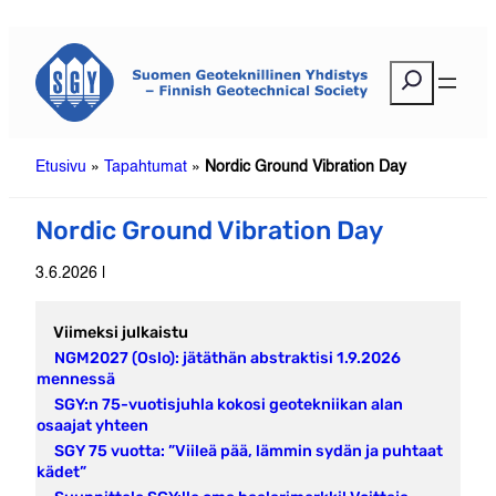
Siirry
sisältöön
E
t
s
i
Etusivu
»
Tapahtumat
»
Nordic Ground Vibration Day
Nordic Ground Vibration Day
3.6.2026 |
Viimeksi julkaistu
NGM2027 (Oslo): jätäthän abstraktisi 1.9.2026
mennessä
SGY:n 75-vuotisjuhla kokosi geotekniikan alan
osaajat yhteen
SGY 75 vuotta: ”Viileä pää, lämmin sydän ja puhtaat
kädet”