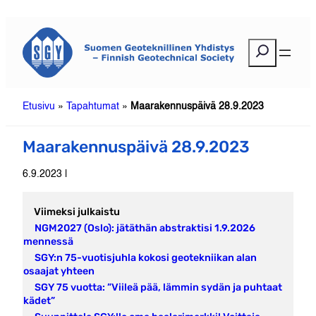
Siirry
sisältöön
E
t
s
i
Etusivu
»
Tapahtumat
»
Maarakennuspäivä 28.9.2023
Maarakennuspäivä 28.9.2023
6.9.2023 |
Viimeksi julkaistu
NGM2027 (Oslo): jätäthän abstraktisi 1.9.2026
mennessä
SGY:n 75-vuotisjuhla kokosi geotekniikan alan
osaajat yhteen
SGY 75 vuotta: ”Viileä pää, lämmin sydän ja puhtaat
kädet”