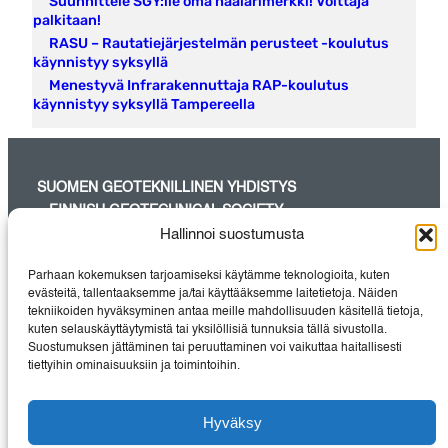
Suunnittele SGY:lle oma haalarimerkki! Voittaja
palkitaan!
RASU – Rautatiejärjestelmän perusteet -koulutus
käynnistyy syksyllä
Menestyvä Infrarakennuttaja RAP-koulutus
käynnistyy syksyllä Tampereella
SUOMEN GEOTEKNILLINEN YHDISTYS
– FINNISH GEOTECHNICAL SOCIETY
Hallinnoi suostumusta
SGY on maa- ja pohjarakentamisessa aktiivisesti työskentelevien
suunnittelijoiden, tutkijoiden, urakoitsijoiden, rakennuttajien sekä
Parhaan kokemuksen tarjoamiseksi käytämme teknologioita, kuten
laite- ja
evästeitä, tallentaaksemme ja/tai käyttääksemme laitetietoja. Näiden
materiaalitoimittajien pätevin yhteisö Suomessa.
tekniikoiden hyväksyminen antaa meille mahdollisuuden käsitellä tietoja,
kuten selauskäyttäytymistä tai yksilöllisiä tunnuksia tällä sivustolla.
Suostumuksen jättäminen tai peruuttaminen voi vaikuttaa haitallisesti
tiettyihin ominaisuuksiin ja toimintoihin.
Instagram
LinkedIn
Hyväksy