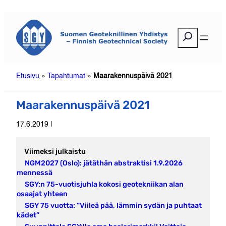
Siirry
sisältöön
E
t
s
i
Etusivu
»
Tapahtumat
»
Maarakennuspäivä 2021
Maarakennuspäivä 2021
17.6.2019 |
Viimeksi julkaistu
NGM2027 (Oslo): jätäthän abstraktisi 1.9.2026
mennessä
SGY:n 75-vuotisjuhla kokosi geotekniikan alan
osaajat yhteen
SGY 75 vuotta: ”Viileä pää, lämmin sydän ja puhtaat
kädet”