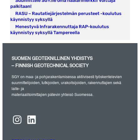
Suunnittele SGY:lle oma haalarimerkki! Voittaja
palkitaan!
RASU – Rautatiejärjestelmän perusteet -koulutus
käynnistyy syksyllä
Menestyvä Infrarakennuttaja RAP-koulutus
käynnistyy syksyllä Tampereella
SUOMEN GEOTEKNILLINEN YHDISTYS
– FINNISH GEOTECHNICAL SOCIETY
SGY on maa- ja pohjarakentamisessa aktiivisesti työskentelevien
suunnittelijoiden, tutkijoiden, urakoitsijoiden, rakennuttajien sekä
laite- ja
materiaalitoimittajien pätevin yhteisö Suomessa.
Instagram
LinkedIn