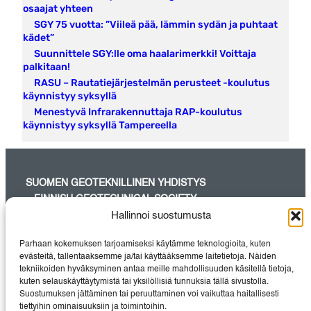
osaajat yhteen
SGY 75 vuotta: ”Viileä pää, lämmin sydän ja puhtaat
kädet”
Suunnittele SGY:lle oma haalarimerkki! Voittaja
palkitaan!
RASU – Rautatiejärjestelmän perusteet -koulutus
käynnistyy syksyllä
Menestyvä Infrarakennuttaja RAP-koulutus
käynnistyy syksyllä Tampereella
SUOMEN GEOTEKNILLINEN YHDISTYS
– FINNISH GEOTECHNICAL SOCIETY
Hallinnoi suostumusta
SGY on maa- ja pohjarakentamisessa aktiivisesti työskentelevien
suunnittelijoiden, tutkijoiden, urakoitsijoiden, rakennuttajien sekä
Parhaan kokemuksen tarjoamiseksi käytämme teknologioita, kuten
laite- ja
evästeitä, tallentaaksemme ja/tai käyttääksemme laitetietoja. Näiden
materiaalitoimittajien pätevin yhteisö Suomessa.
tekniikoiden hyväksyminen antaa meille mahdollisuuden käsitellä tietoja,
kuten selauskäyttäytymistä tai yksilöllisiä tunnuksia tällä sivustolla.
Suostumuksen jättäminen tai peruuttaminen voi vaikuttaa haitallisesti
tiettyihin ominaisuuksiin ja toimintoihin.