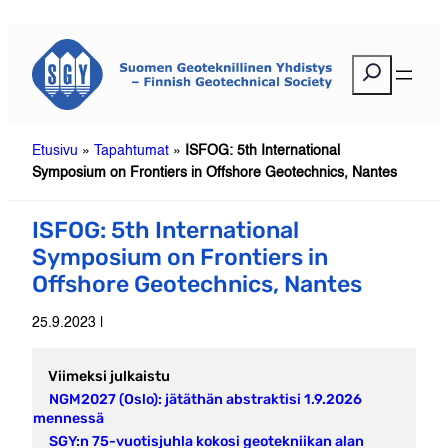
Siirry
sisältöön
E
t
s
i
Etusivu
»
Tapahtumat
»
ISFOG: 5th International
Symposium on Frontiers in Offshore Geotechnics, Nantes
ISFOG: 5th International
Symposium on Frontiers in
Offshore Geotechnics, Nantes
25.9.2023 |
Viimeksi julkaistu
NGM2027 (Oslo): jätäthän abstraktisi 1.9.2026
mennessä
SGY:n 75-vuotisjuhla kokosi geotekniikan alan