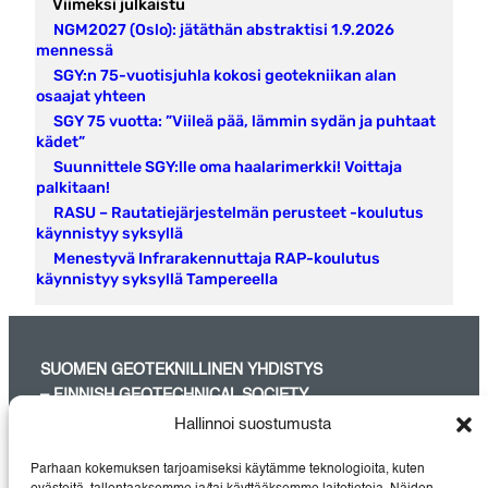
Viimeksi julkaistu
NGM2027 (Oslo): jätäthän abstraktisi 1.9.2026
mennessä
SGY:n 75-vuotisjuhla kokosi geotekniikan alan
osaajat yhteen
SGY 75 vuotta: ”Viileä pää, lämmin sydän ja puhtaat
kädet”
Suunnittele SGY:lle oma haalarimerkki! Voittaja
palkitaan!
RASU – Rautatiejärjestelmän perusteet -koulutus
käynnistyy syksyllä
Menestyvä Infrarakennuttaja RAP-koulutus
käynnistyy syksyllä Tampereella
SUOMEN GEOTEKNILLINEN YHDISTYS
– FINNISH GEOTECHNICAL SOCIETY
Hallinnoi suostumusta
SGY on maa- ja pohjarakentamisessa aktiivisesti työskentelevien
suunnittelijoiden, tutkijoiden, urakoitsijoiden, rakennuttajien sekä
Parhaan kokemuksen tarjoamiseksi käytämme teknologioita, kuten
laite- ja