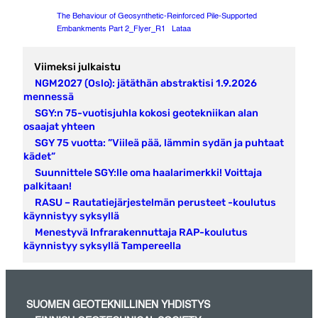
The Behaviour of Geosynthetic-Reinforced Pile-Supported
Embankments Part 2_Flyer_R1
Lataa
Viimeksi julkaistu
NGM2027 (Oslo): jätäthän abstraktisi 1.9.2026
mennessä
SGY:n 75-vuotisjuhla kokosi geotekniikan alan
osaajat yhteen
SGY 75 vuotta: ”Viileä pää, lämmin sydän ja puhtaat
kädet”
Suunnittele SGY:lle oma haalarimerkki! Voittaja
palkitaan!
RASU – Rautatiejärjestelmän perusteet -koulutus
käynnistyy syksyllä
Menestyvä Infrarakennuttaja RAP-koulutus
käynnistyy syksyllä Tampereella
SUOMEN GEOTEKNILLINEN YHDISTYS