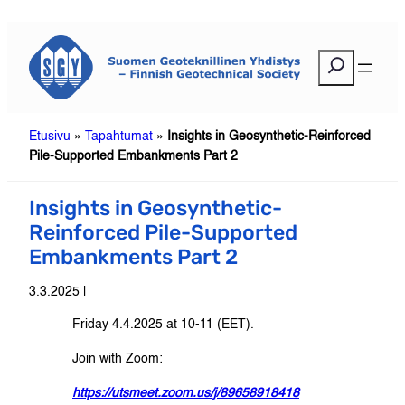
Siirry
sisältöön
E
t
s
i
Etusivu
»
Tapahtumat
»
Insights in Geosynthetic-Reinforced
Pile-Supported Embankments Part 2
Insights in Geosynthetic-
Reinforced Pile-Supported
Embankments Part 2
3.3.2025 |
Friday 4.4.2025 at 10-11 (EET).
Join with Zoom:
https://utsmeet.zoom.us/j/89658918418