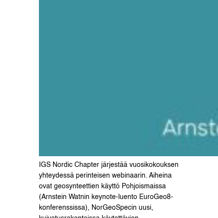
IGS Nordic Chapter järjestää vuosikokouksen
yhteydessä perinteisen webinaarin. Aiheina
ovat geosynteettien käyttö Pohjoismaissa
(Arnstein Watnin keynote-luento EuroGeo8-
konferenssissa), NorGeoSpecin uusi,