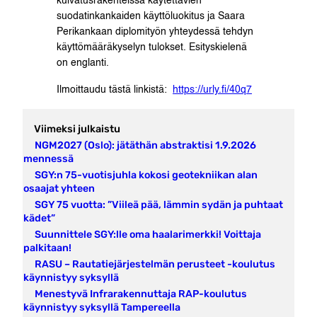
kuivatusrakenteissa käytettävien
suodatinkankaiden käyttöluokitus ja Saara
Perikankaan diplomityön yhteydessä tehdyn
käyttömääräkyselyn tulokset. Esityskielenä
on englanti.
Ilmoittaudu tästä linkistä:
https://urly.fi/40q7
Viimeksi julkaistu
NGM2027 (Oslo): jätäthän abstraktisi 1.9.2026
mennessä
SGY:n 75-vuotisjuhla kokosi geotekniikan alan
osaajat yhteen
SGY 75 vuotta: ”Viileä pää, lämmin sydän ja puhtaat
kädet”
Suunnittele SGY:lle oma haalarimerkki! Voittaja
palkitaan!
RASU – Rautatiejärjestelmän perusteet -koulutus
käynnistyy syksyllä
Menestyvä Infrarakennuttaja RAP-koulutus
käynnistyy syksyllä Tampereella