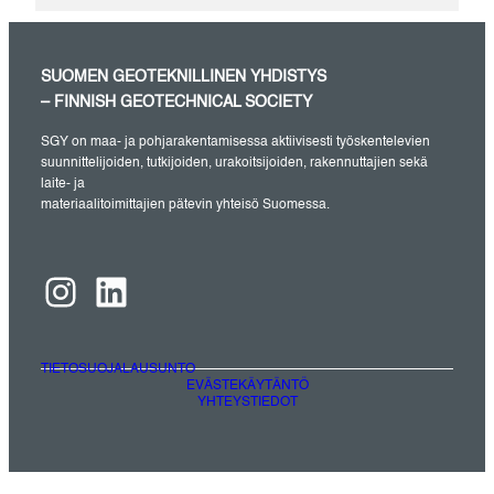
SUOMEN GEOTEKNILLINEN YHDISTYS
– FINNISH GEOTECHNICAL SOCIETY
SGY on maa- ja pohjarakentamisessa aktiivisesti työskentelevien
suunnittelijoiden, tutkijoiden, urakoitsijoiden, rakennuttajien sekä
laite- ja
materiaalitoimittajien pätevin yhteisö Suomessa.
Instagram
LinkedIn
TIETOSUOJALAUSUNTO
EVÄSTEKÄYTÄNTÖ
YHTEYSTIEDOT