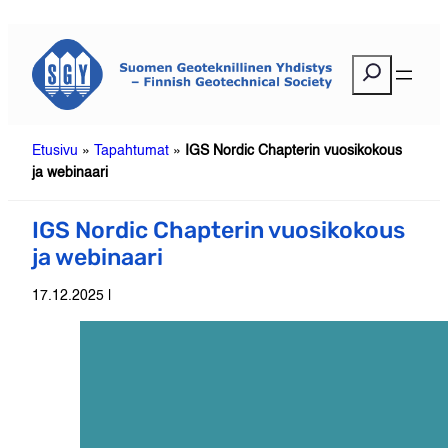
Siirry
sisältöön
E
t
s
i
Etusivu
»
Tapahtumat
»
IGS Nordic Chapterin vuosikokous
ja webinaari
IGS Nordic Chapterin vuosikokous
ja webinaari
17.12.2025 |