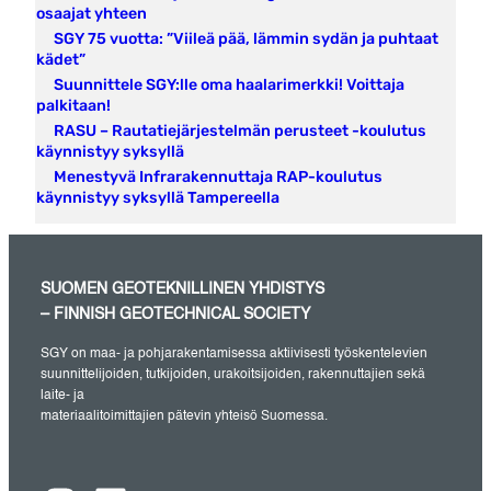
osaajat yhteen
SGY 75 vuotta: ”Viileä pää, lämmin sydän ja puhtaat
kädet”
Suunnittele SGY:lle oma haalarimerkki! Voittaja
palkitaan!
RASU – Rautatiejärjestelmän perusteet -koulutus
käynnistyy syksyllä
Menestyvä Infrarakennuttaja RAP-koulutus
käynnistyy syksyllä Tampereella
SUOMEN GEOTEKNILLINEN YHDISTYS
– FINNISH GEOTECHNICAL SOCIETY
SGY on maa- ja pohjarakentamisessa aktiivisesti työskentelevien
suunnittelijoiden, tutkijoiden, urakoitsijoiden, rakennuttajien sekä
laite- ja
materiaalitoimittajien pätevin yhteisö Suomessa.