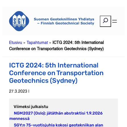
Siirry
sisältöön
E
t
s
i
Etusivu
»
Tapahtumat
»
ICTG 2024: 5th International
Conference on Transportation Geotechnics (Sydney)
ICTG 2024: 5th International
Conference on Transportation
Geotechnics (Sydney)
27.3.2023 |
Viimeksi julkaistu
NGM2027 (Oslo): jätäthän abstraktisi 1.9.2026
mennessä
SGY:n 75-vuotisjuhla kokosi geotekniikan alan