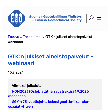
Siirry
sisältöön
E
t
s
i
Etusivu
»
Tapahtumat
»
GTK:n julkiset aineistopalvelut -
webinaari
GTK:n julkiset aineistopalvelut -
webinaari
15.8.2024 |
Viimeksi julkaistu
NGM2027 (Oslo): jätäthän abstraktisi 1.9.2026
mennessä
SGY:n 75-vuotisjuhla kokosi geotekniikan alan
osaajat yhteen