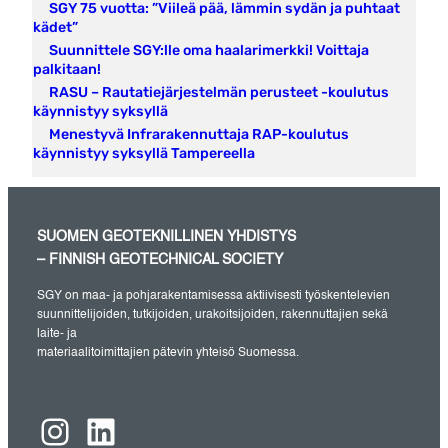
SGY 75 vuotta: ”Viileä pää, lämmin sydän ja puhtaat
kädet”
Suunnittele SGY:lle oma haalarimerkki! Voittaja
palkitaan!
RASU – Rautatiejärjestelmän perusteet -koulutus
käynnistyy syksyllä
Menestyvä Infrarakennuttaja RAP-koulutus
käynnistyy syksyllä Tampereella
SUOMEN GEOTEKNILLINEN YHDISTYS
– FINNISH GEOTECHNICAL SOCIETY
SGY on maa- ja pohjarakentamisessa aktiivisesti työskentelevien
suunnittelijoiden, tutkijoiden, urakoitsijoiden, rakennuttajien sekä
laite- ja
materiaalitoimittajien pätevin yhteisö Suomessa.
Instagram
LinkedIn