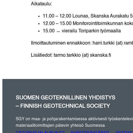
Aikataulu:
11.00 – 12.00 Lounas, Skanska Aurakatu 5
12.00 – 15.00 Monitorointitoimikunnan kok
15.00 → vierailu Toriparkin työmaalla
Ilmoittautuminen ennakkoon: harri.turkki (at) ramb
Lisätiedot: tarmo.tarkkio (at) skanska.fi
SUOMEN GEOTEKNILLINEN YHDISTYS
– FINNISH GEOTECHNICAL SOCIETY
SGY on maa- ja pohjarakentamisessa aktiivisesti työskentelevien 
materiaalitoimittajien pätevin yhteisö Suomessa.