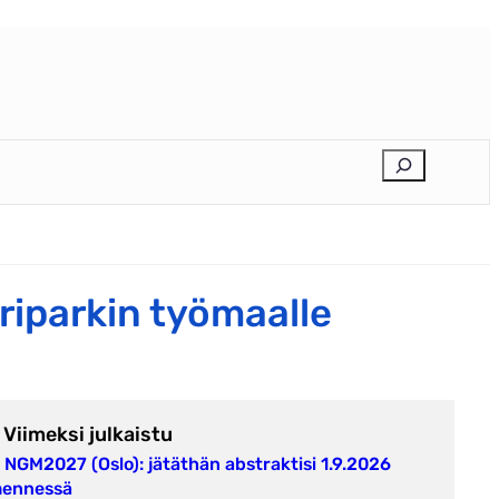
E
t
s
i
riparkin työmaalle
Viimeksi julkaistu
NGM2027 (Oslo): jätäthän abstraktisi 1.9.2026
ennessä