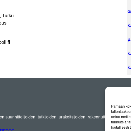
o
, Turku
ous
k
p
oll.fi
k
k
Parhaan kok
tallentaakse
suunnittelijoiden, tutkijoiden, urakoitsijoiden, rakennuttajien sekä lait
antaa meille 
tunnuksia tä
haitallisesti