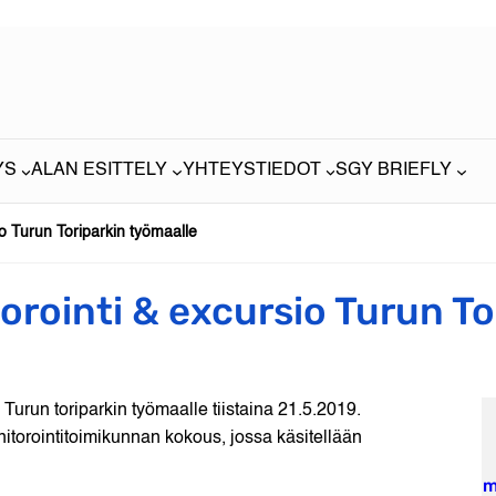
YS
ALAN ESITTELY
YHTEYSTIEDOT
SGY BRIEFLY
o Turun Toriparkin työmaalle
rointi & excursio Turun To
Turun toriparkin työmaalle tiistaina 21.5.2019.
torointitoimikunnan kokous, jossa käsitellään
m