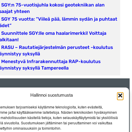
SGY:n 75-vuotisjuhla kokosi geotekniikan alan
saajat yhteen
SGY 75 vuotta: ”Viileä pää, lämmin sydän ja puhtaat
ädet”
Suunnittele SGY:lle oma haalarimerkki! Voittaja
alkitaan!
RASU – Rautatiejärjestelmän perusteet -koulutus
äynnistyy syksyllä
Menestyvä Infrarakennuttaja RAP-koulutus
äynnistyy syksyllä Tampereella
Hallinnoi suostumusta
Instagram
LinkedIn
emuksen tarjoamiseksi käytämme teknologioita, kuten evästeitä,
mme ja/tai käyttääksemme laitetietoja. Näiden tekniikoiden hyväksyminen
e- ja
mahdollisuuden käsitellä tietoja, kuten selauskäyttäytymistä tai yksilöllisiä
llä sivustolla. Suostumuksen jättäminen tai peruuttaminen voi vaikuttaa
 tiettyihin ominaisuuksiin ja toimintoihin.