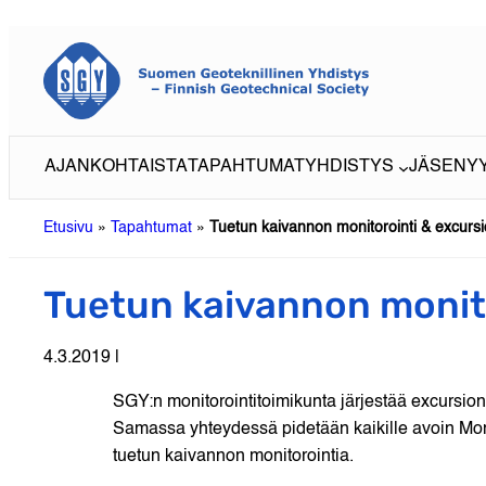
Siirry
sisältöön
AJANKOHTAISTA
TAPAHTUMAT
YHDISTYS
JÄSENY
Etusivu
»
Tapahtumat
»
Tuetun kaivannon monitorointi & excursi
Tuetun kaivannon monito
4.3.2019 |
SGY:n monitorointitoimikunta järjestää excursion 
Samassa yhteydessä pidetään kaikille avoin Moni
tuetun kaivannon monitorointia.