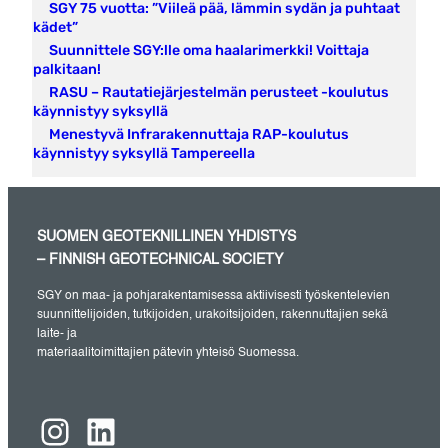
SGY 75 vuotta: ”Viileä pää, lämmin sydän ja puhtaat
kädet”
Suunnittele SGY:lle oma haalarimerkki! Voittaja
palkitaan!
RASU – Rautatiejärjestelmän perusteet -koulutus
käynnistyy syksyllä
Menestyvä Infrarakennuttaja RAP-koulutus
käynnistyy syksyllä Tampereella
SUOMEN GEOTEKNILLINEN YHDISTYS
– FINNISH GEOTECHNICAL SOCIETY
SGY on maa- ja pohjarakentamisessa aktiivisesti työskentelevien
suunnittelijoiden, tutkijoiden, urakoitsijoiden, rakennuttajien sekä
laite- ja
materiaalitoimittajien pätevin yhteisö Suomessa.
Instagram
LinkedIn