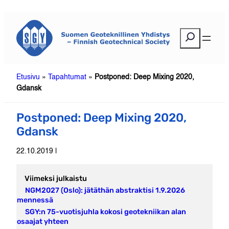
Siirry
sisältöön
E
t
s
i
Etusivu
»
Tapahtumat
»
Postponed: Deep Mixing 2020,
Gdansk
Postponed: Deep Mixing 2020,
Gdansk
22.10.2019 |
Viimeksi julkaistu
NGM2027 (Oslo): jätäthän abstraktisi 1.9.2026
mennessä
SGY:n 75-vuotisjuhla kokosi geotekniikan alan
osaajat yhteen