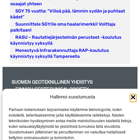
osaajat yhteen
SGY 75 vuotta: ”Viileä pää, lämmin sydän ja puhtaat
kädet”
Suunnittele SGY:lle oma haalarimerkki! Voittaja
palkitaan!
RASU – Rautatiejärjestelmän perusteet -koulutus
käynnistyy syksyllä
Menestyvä Infrarakennuttaja RAP-koulutus
käynnistyy syksyllä Tampereella
SUOMEN GEOTEKNILLINEN YHDISTYS
– FINNISH GEOTECHNICAL SOCIETY
Hallinnoi suostumusta
SGY on maa- ja pohjarakentamisessa aktiivisesti työskentelevien
suunnittelijoiden, tutkijoiden, urakoitsijoiden, rakennuttajien sekä
Parhaan kokemuksen tarjoamiseksi käytämme teknologioita, kuten
laite- ja
evästeitä, tallentaaksemme ja/tai käyttääksemme laitetietoja. Näiden
materiaalitoimittajien pätevin yhteisö Suomessa.
tekniikoiden hyväksyminen antaa meille mahdollisuuden käsitellä tietoja,
kuten selauskäyttäytymistä tai yksilöllisiä tunnuksia tällä sivustolla.
Suostumuksen jättäminen tai peruuttaminen voi vaikuttaa haitallisesti
tiettyihin ominaisuuksiin ja toimintoihin.