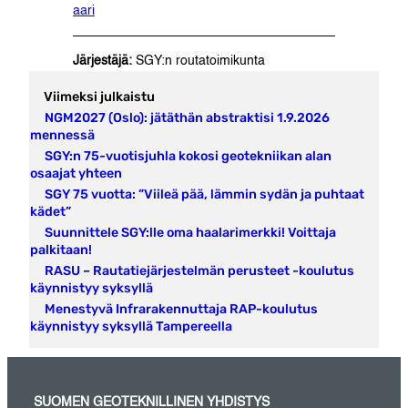
aari
Järjestäjä:
SGY:n routatoimikunta
Viimeksi julkaistu
NGM2027 (Oslo): jätäthän abstraktisi 1.9.2026
mennessä
SGY:n 75-vuotisjuhla kokosi geotekniikan alan
osaajat yhteen
SGY 75 vuotta: ”Viileä pää, lämmin sydän ja puhtaat
kädet”
Suunnittele SGY:lle oma haalarimerkki! Voittaja
palkitaan!
RASU – Rautatiejärjestelmän perusteet -koulutus
käynnistyy syksyllä
Menestyvä Infrarakennuttaja RAP-koulutus
käynnistyy syksyllä Tampereella
SUOMEN GEOTEKNILLINEN YHDISTYS