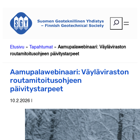
Siirry
sisältöön
E
t
s
i
Etusivu
»
Tapahtumat
»
Aamupalawebinaari: Väyläviraston
routamitoitusohjeen päivitystarpeet
Aamupalawebinaari: Väyläviraston
routamitoitusohjeen
päivitystarpeet
10.2.2026 |