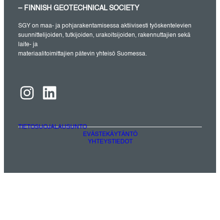
– FINNISH GEOTECHNICAL SOCIETY
SGY on maa- ja pohjarakentamisessa aktiivisesti työskentelevien
suunnittelijoiden, tutkijoiden, urakoitsijoiden, rakennuttajien sekä
laite- ja
materiaalitoimittajien pätevin yhteisö Suomessa.
Instagram
LinkedIn
TIETOSUOJALAUSUNTO
EVÄSTEKÄYTÄNTÖ
YHTEYSTIEDOT