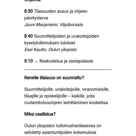
Ohjelma
:
8:30
Tilaisuuden avaus ja ohjeen
päivitystarve
Jouni Marjaniemi, Väylävirasto
8:40
Suunnittelijoiden ja urakoitsijoiden
kyselytutkimuksen tulokset
Essi Kautto, Oulun yliopisto
9:10 →
Keskustelua ja vastapalaute
Kenelle tilaisuus on suunnattu?
Suunnittelijoille, urakoitsijoille, viranomaisille,
tilaajille ja opiskelijoille – kaikille, joita
routamitoitusohjeen kehittäminen koskettaa.
Miksi osallistua?
Oulun yliopiston tutkimushankkeessa on
selvitetty asiantuntijoiden kokemuksia