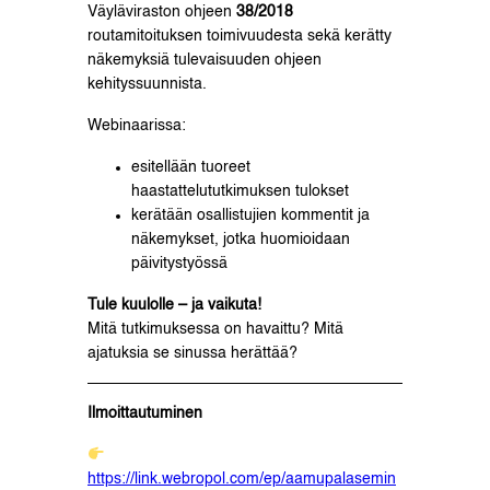
Väyläviraston ohjeen
38/2018
routamitoituksen toimivuudesta sekä kerätty
näkemyksiä tulevaisuuden ohjeen
kehityssuunnista.
Webinaarissa:
esitellään tuoreet
haastattelututkimuksen tulokset
kerätään osallistujien kommentit ja
näkemykset, jotka huomioidaan
päivitystyössä
Tule kuulolle – ja vaikuta!
Mitä tutkimuksessa on havaittu? Mitä
ajatuksia se sinussa herättää?
Ilmoittautuminen
https://link.webropol.com/ep/aamupalasemin