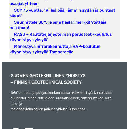
osaajat yhteen
SGY 75 vuotta: ”Viileä pää, lämmin sydän ja puhtaat
kädet”
Suunnittele SGY:lle oma haalarimerkki! Voittaja
palkitaan!
RASU – Rautatiejärjestelmän perusteet -koulutus
käynnistyy syksyllä
Menestyvä Infrarakennuttaja RAP-koulutus
käynnistyy syksyllä Tampereella
SUOMEN GEOTEKNILLINEN YHDISTYS
– FINNISH GEOTECHNICAL SOCIETY
SGY on maa- ja pohjarakentamisessa aktiivisesti työskentelevien
suunnittelijoiden, tutkijoiden, urakoitsijoiden, rakennuttajien sekä
laite- ja
materiaalitoimittajien pätevin yhteisö Suomessa.