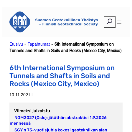
Siirry
sisältöön
E
t
s
i
Etusivu
»
Tapahtumat
»
6th International Symposium on
Tunnels and Shafts in Soils and Rocks (Mexico City, Mexico)
6th International Symposium on
Tunnels and Shafts in Soils and
Rocks (Mexico City, Mexico)
10.11.2021 |
Viimeksi julkaistu
NGM2027 (Oslo): jätäthän abstraktisi 1.9.2026
mennessä
SGY:n 75-vuotisjuhla kokosi geotekniikan alan