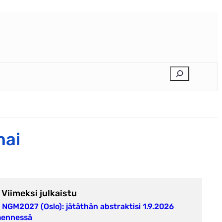
E
t
s
i
hai
Viimeksi julkaistu
NGM2027 (Oslo): jätäthän abstraktisi 1.9.2026
ennessä