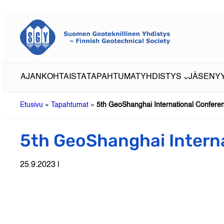
Siirry
sisältöön
AJANKOHTAISTA
TAPAHTUMAT
YHDISTYS
JÄSENY
Etusivu
»
Tapahtumat
»
5th GeoShanghai International Confere
5th GeoShanghai Intern
25.9.2023 |