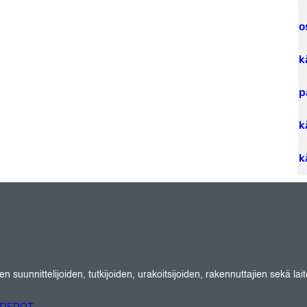
o
k
p
k
k
suunnittelijoiden, tutkijoiden, urakoitsijoiden, rakennuttajien sekä lait