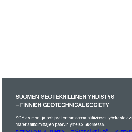
SUOMEN GEOTEKNILLINEN YHDISTYS
– FINNISH GEOTECHNICAL SOCIETY
SGY on maa- ja pohjarakentamisessa aktiivisesti työskentelevien 
materiaalitoimittajien pätevin yhteisö Suomessa.