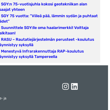
SGY:n 75-vuotisjuhla kokosi geotekniikan alan
saajat yhteen
SGY 75 vuotta: ”Viileä pää, lämmin sydän ja puhtaat
ädet”
Suunnittele SGY:lle oma haalarimerkki! Voittaja
alkitaan!
RASU – Rautatiejärjestelmän perusteet -koulutus
äynnistyy syksyllä
Menestyvä Infrarakennuttaja RAP-koulutus
äynnistyy syksyllä Tampereella
Instagram
LinkedIn
e- ja