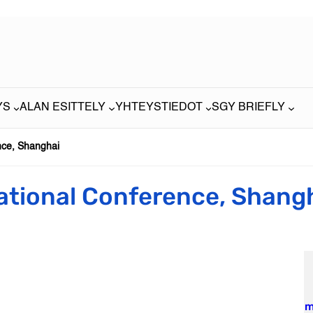
YS
ALAN ESITTELY
YHTEYSTIEDOT
SGY BRIEFLY
nce, Shanghai
ational Conference, Shang
m