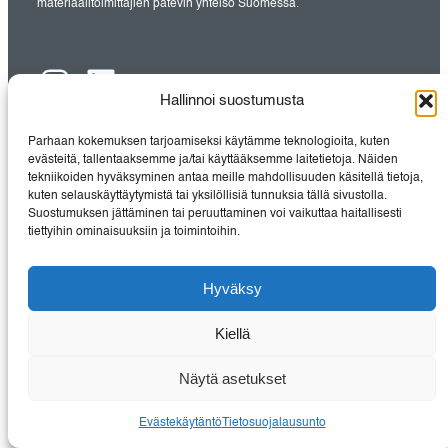
materiaalitoimittajien pätevin yhteisö Suomessa.
Instagram
LinkedIn
Hallinnoi suostumusta
Parhaan kokemuksen tarjoamiseksi käytämme teknologioita, kuten
TIETOSUOJALAUSUNTO
evästeitä, tallentaaksemme ja/tai käyttääksemme laitetietoja. Näiden
EVÄSTEKÄYTÄNTÖ
tekniikoiden hyväksyminen antaa meille mahdollisuuden käsitellä tietoja,
YHTEYSTIEDOT
kuten selauskäyttäytymistä tai yksilöllisiä tunnuksia tällä sivustolla.
Suostumuksen jättäminen tai peruuttaminen voi vaikuttaa haitallisesti
tiettyihin ominaisuuksiin ja toimintoihin.
Hyväksy
Kiellä
Näytä asetukset
Evästekäytäntö
Tietosuojalausunto