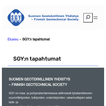
Siirry
sisältöön
E
t
s
i
Etusivu
»
SGY:n tapahtumat
SGY:n tapahtumat
SUOMEN GEOTEKNILLINEN YHDISTYS
– FINNISH GEOTECHNICAL SOCIETY
SGY on maa- ja pohjarakentamisessa aktiivisesti työskentelevien
suunnittelijoiden, tutkijoiden, urakoitsijoiden, rakennuttajien sekä
laite- ja