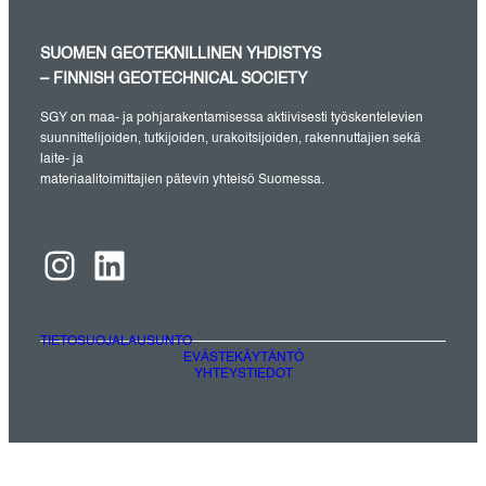
SUOMEN GEOTEKNILLINEN YHDISTYS
– FINNISH GEOTECHNICAL SOCIETY
SGY on maa- ja pohjarakentamisessa aktiivisesti työskentelevien
suunnittelijoiden, tutkijoiden, urakoitsijoiden, rakennuttajien sekä
laite- ja
materiaalitoimittajien pätevin yhteisö Suomessa.
Instagram
LinkedIn
TIETOSUOJALAUSUNTO
EVÄSTEKÄYTÄNTÖ
YHTEYSTIEDOT