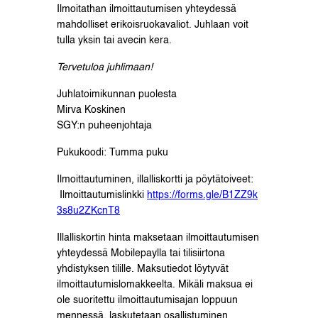
Ilmoitathan ilmoittautumisen yhteydessä
mahdolliset erikoisruokavaliot. Juhlaan voit
tulla yksin tai avecin kera.
Tervetuloa juhlimaan!
Juhlatoimikunnan puolesta
Mirva Koskinen
SGY:n puheenjohtaja
Pukukoodi: Tumma puku
Ilmoittautuminen, illalliskortti ja pöytätoiveet:
Ilmoittautumislinkki
https://forms.gle/B1ZZ9k
3s8u2ZKcnT8
Illalliskortin hinta maksetaan ilmoittautumisen
yhteydessä Mobilepaylla tai tilisiirtona
yhdistyksen tilille. Maksutiedot löytyvät
ilmoittautumislomakkeelta. Mikäli maksua ei
ole suoritettu ilmoittautumisajan loppuun
mennessä, laskutetaan osallistuminen