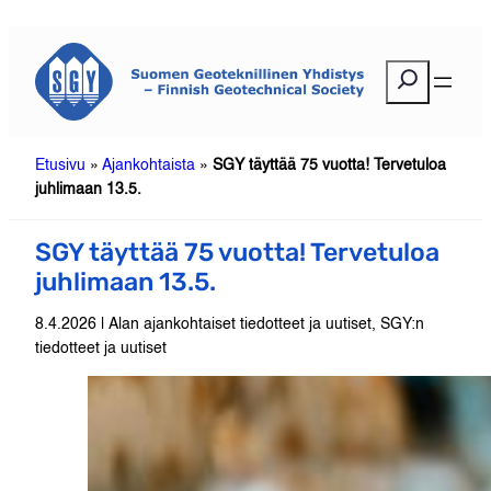
Siirry
sisältöön
E
t
s
i
Etusivu
»
Ajankohtaista
»
SGY täyttää 75 vuotta! Tervetuloa
juhlimaan 13.5.
SGY täyttää 75 vuotta! Tervetuloa
juhlimaan 13.5.
8.4.2026 | Alan ajankohtaiset tiedotteet ja uutiset, SGY:n
tiedotteet ja uutiset