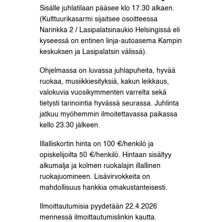
Sisälle juhlatilaan pääsee klo 17.30 alkaen.
(Kulttuurikasarmi sijaitsee osoitteessa
Narinkka 2 / Lasipalatsinaukio Helsingissä eli
kyseessä on entinen linja-autoasema Kampin
keskuksen ja Lasipalatsin välissä).
Ohjelmassa on luvassa juhlapuheita, hyvää
ruokaa, musiikkiesityksiä, kakun leikkaus,
valokuvia vuosikymmenten varrelta sekä
tietysti tarinointia hyvässä seurassa. Juhlinta
jatkuu myöhemmin ilmoitettavassa paikassa
kello 23.30 jälkeen.
Illalliskortin hinta on 100 €/henkilö ja
opiskelijoilta 50 €/henkilö. Hintaan sisältyy
alkumalja ja kolmen ruokalajin illallinen
ruokajuomineen. Lisävirvokkeita on
mahdollisuus hankkia omakustanteisesti.
Ilmoittautumisia pyydetään 22.4.2026
mennessä ilmoittautumislinkin kautta.