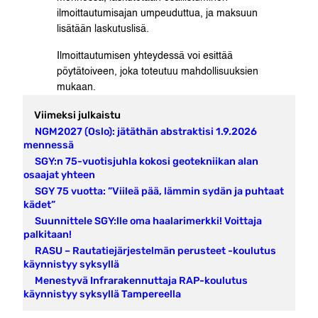
ilmoittautumisajan umpeuduttua, ja maksuun
lisätään laskutuslisä.
Ilmoittautumisen yhteydessä voi esittää
pöytätoiveen, joka toteutuu mahdollisuuksien
mukaan.
Viimeksi julkaistu
NGM2027 (Oslo): jätäthän abstraktisi 1.9.2026
mennessä
SGY:n 75-vuotisjuhla kokosi geotekniikan alan
osaajat yhteen
SGY 75 vuotta: ”Viileä pää, lämmin sydän ja puhtaat
kädet”
Suunnittele SGY:lle oma haalarimerkki! Voittaja
palkitaan!
RASU – Rautatiejärjestelmän perusteet -koulutus
käynnistyy syksyllä
Menestyvä Infrarakennuttaja RAP-koulutus
käynnistyy syksyllä Tampereella