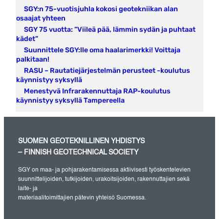
SGY:n 75-vuotisjuhla kokosi geotekniikan alan
osaajat yhteen
SGY 75 vuotta: ”Viileä pää, lämmin sydän ja puhtaat
kädet”
Suunnittele SGY:lle oma haalarimerkki! Voittaja
palkitaan!
RASU – Rautatiejärjestelmän perusteet -koulutus
käynnistyy syksyllä
Menestyvä Infrarakennuttaja RAP-koulutus
käynnistyy syksyllä Tampereella
SUOMEN GEOTEKNILLINEN YHDISTYS
– FINNISH GEOTECHNICAL SOCIETY
SGY on maa- ja pohjarakentamisessa aktiivisesti työskentelevien
suunnittelijoiden, tutkijoiden, urakoitsijoiden, rakennuttajien sekä
laite- ja
materiaalitoimittajien pätevin yhteisö Suomessa.