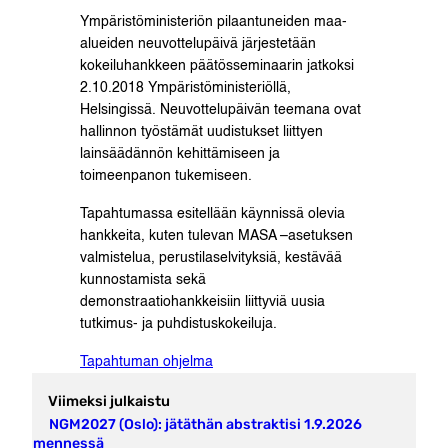
Ympäristöministeriön pilaantuneiden maa-
alueiden neuvottelupäivä järjestetään
kokeiluhankkeen päätösseminaarin jatkoksi
2.10.2018 Ympäristöministeriöllä,
Helsingissä. Neuvottelupäivän teemana ovat
hallinnon työstämät uudistukset liittyen
lainsäädännön kehittämiseen ja
toimeenpanon tukemiseen.
Tapahtumassa esitellään käynnissä olevia
hankkeita, kuten tulevan MASA –asetuksen
valmistelua, perustilaselvityksiä, kestävää
kunnostamista sekä
demonstraatiohankkeisiin liittyviä uusia
tutkimus- ja puhdistuskokeiluja.
Tapahtuman ohjelma
Viimeksi julkaistu
NGM2027 (Oslo): jätäthän abstraktisi 1.9.2026
mennessä