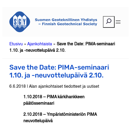
Siirry
sisältöön
E
t
s
i
Etusivu
»
Ajankohtaista
»
Save the Date: PIMA-seminaari
1.10. ja -neuvottelupäivä 2.10.
Save the Date: PIMA-seminaari
1.10. ja -neuvottelupäivä 2.10.
6.6.2018 | Alan ajankohtaiset tiedotteet ja uutiset
1.10.2018 – PIMA kärkihankkeen
päätösseminaari
2.10.2018 – Ympäristöministeriön PIMA
neuvottelupäivä