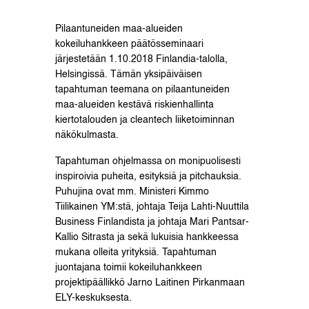
Pilaantuneiden maa-alueiden
kokeiluhankkeen päätösseminaari
järjestetään 1.10.2018 Finlandia-talolla,
Helsingissä. Tämän yksipäiväisen
tapahtuman teemana on pilaantuneiden
maa-alueiden kestävä riskienhallinta
kiertotalouden ja cleantech liiketoiminnan
näkökulmasta.
Tapahtuman ohjelmassa on monipuolisesti
inspiroivia puheita, esityksiä ja pitchauksia.
Puhujina ovat mm. Ministeri Kimmo
Tiilikainen YM:stä, johtaja Teija Lahti-Nuuttila
Business Finlandista ja johtaja Mari Pantsar-
Kallio Sitrasta ja sekä lukuisia hankkeessa
mukana olleita yrityksiä. Tapahtuman
juontajana toimii kokeiluhankkeen
projektipäällikkö Jarno Laitinen Pirkanmaan
ELY-keskuksesta.