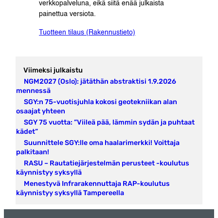
verkkopalveluna, eikä siitä enää julkaista
painettua versiota.
Tuotteen tilaus (Rakennustieto)
Viimeksi julkaistu
NGM2027 (Oslo): jätäthän abstraktisi 1.9.2026
mennessä
SGY:n 75-vuotisjuhla kokosi geotekniikan alan
osaajat yhteen
SGY 75 vuotta: ”Viileä pää, lämmin sydän ja puhtaat
kädet”
Suunnittele SGY:lle oma haalarimerkki! Voittaja
palkitaan!
RASU – Rautatiejärjestelmän perusteet -koulutus
käynnistyy syksyllä
Menestyvä Infrarakennuttaja RAP-koulutus
käynnistyy syksyllä Tampereella