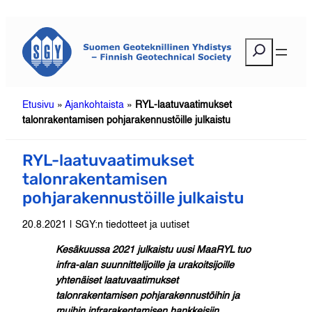
Siirry
sisältöön
E
t
s
i
Etusivu
»
Ajankohtaista
»
RYL-laatuvaatimukset
talonrakentamisen pohjarakennustöille julkaistu
RYL-laatuvaatimukset
talonrakentamisen
pohjarakennustöille julkaistu
20.8.2021 | SGY:n tiedotteet ja uutiset
Kesäkuussa 2021 julkaistu uusi MaaRYL tuo
infra-alan suunnittelijoille ja urakoitsijoille
yhtenäiset laatuvaatimukset
talonrakentamisen pohjarakennustöihin ja
muihin infrarakentamisen hankkeisiin.