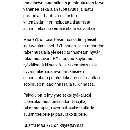
räätälöidyn suunnittelun ja toteutuksen tarve
vähenee sekä alan tuottavuus ja laatu
paranevat. Laatuvaatimusten
yhtenäistäminen helpottaa tilaamista,
suunnittelua, rakentamista ja valvontaa.
MaaRYL on osa Rakennustöiden yleiset
laatuvaatimukset RYL-sarjaa, joka määrittää
rakennusalalla yleisesti tunnustetun hyvän
rakennustavan. RYL tarjoaa käytännön
työvälineitä kiinteistö- ja rakentamisalalle
hyvän rakennustavan mukaiseen
suunnitteluun ja toteutukseen sekä auttaa
sopimusten laadinnassa ja tulkinnassa.
Palvelu on tehty yhteiseksi työkaluksi
talonrakennushankkeiden tilaajille,
rakennuttajille, rakennuttajakonsulteille,
suunnittelijoille ja pääurakoitsijoille.
Uusittu MaaRYL on käytettävissä