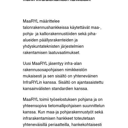
MaaRYL määrittelee
talonrakennushankkeissa käytettävät maa-,
pohja- ja kalliorakennustöiden sekä piha-
alueiden päällysrakenteiden ja
yhdyskuntateknisten järjestelmien
rakentamisen laatuvaatimukset.
Uusi MaaRYL jäsentyy infra-alan
rakennusosapohjaisen nimikkeistön
mukaisesti ja sen sisältö on yhteneväinen
InfraRYLin kanssa. Sisältö on ajantasaistettu
kansainvälisten standardien kanssa.
MaaRYL toimii työselostuksen pohjana ja on
yhteensopiva tietomallipohjaisen suunnittelun
kanssa. Kun maa-ja pohjarakennustyöt sekä
infrarakentamisen hankkeet toteutetaan
yhteneväisillä periaatteilla, hankekohtaisesti