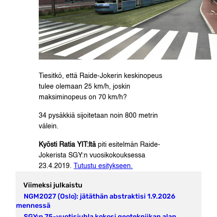
Tiesitkö, että Raide-Jokerin keskinopeus
tulee olemaan 25 km/h, joskin
maksiminopeus on 70 km/h?
34 pysäkkiä sijoitetaan noin 800 metrin
välein.
Kyösti Ratia YIT:ltä
piti esitelmän Raide-
Jokerista SGY:n vuosikokouksessa
23.4.2019.
Tutustu esitykseen.
Viimeksi julkaistu
NGM2027 (Oslo): jätäthän abstraktisi 1.9.2026
mennessä
SGY:n 75-vuotisjuhla kokosi geotekniikan alan