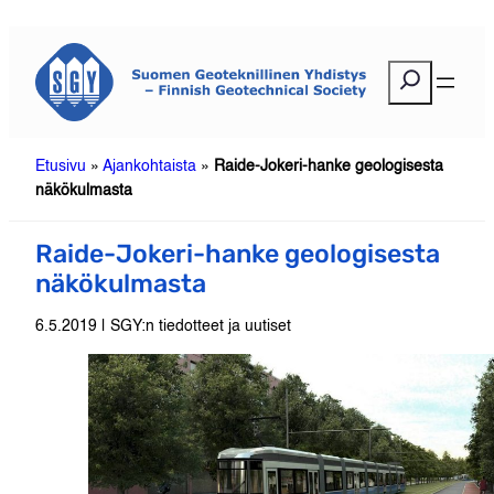
Siirry
sisältöön
E
t
s
i
Etusivu
»
Ajankohtaista
»
Raide-Jokeri-hanke geologisesta
näkökulmasta
Raide-Jokeri-hanke geologisesta
näkökulmasta
6.5.2019 | SGY:n tiedotteet ja uutiset