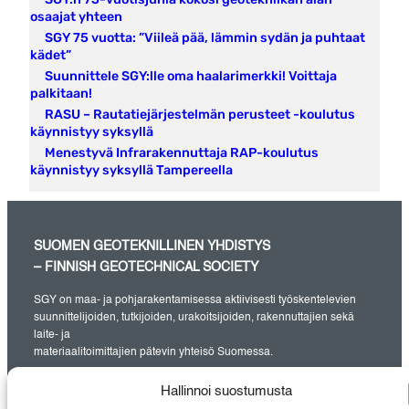
osaajat yhteen
SGY 75 vuotta: ”Viileä pää, lämmin sydän ja puhtaat
kädet”
Suunnittele SGY:lle oma haalarimerkki! Voittaja
palkitaan!
RASU – Rautatiejärjestelmän perusteet -koulutus
käynnistyy syksyllä
Menestyvä Infrarakennuttaja RAP-koulutus
käynnistyy syksyllä Tampereella
SUOMEN GEOTEKNILLINEN YHDISTYS
– FINNISH GEOTECHNICAL SOCIETY
SGY on maa- ja pohjarakentamisessa aktiivisesti työskentelevien
suunnittelijoiden, tutkijoiden, urakoitsijoiden, rakennuttajien sekä
laite- ja
materiaalitoimittajien pätevin yhteisö Suomessa.
Hallinnoi suostumusta