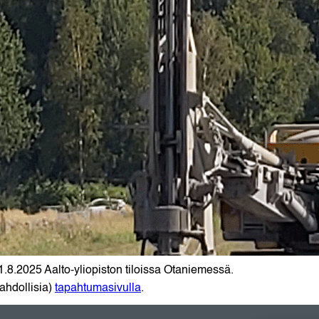
o
k
p
k
k
.8.2025 Aalto-yliopiston tiloissa Otaniemessä.
ahdollisia)
tapahtumasivulla
.