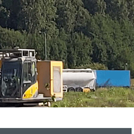
SGY:n 75-vuotisjuhla kokosi geotekniikan alan
saajat yhteen
SGY 75 vuotta: ”Viileä pää, lämmin sydän ja puhtaat
ädet”
Suunnittele SGY:lle oma haalarimerkki! Voittaja
alkitaan!
RASU – Rautatiejärjestelmän perusteet -koulutus
äynnistyy syksyllä
Menestyvä Infrarakennuttaja RAP-koulutus
äynnistyy syksyllä Tampereella