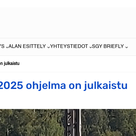
YS
ALAN ESITTELY
YHTEYSTIEDOT
SGY BRIEFLY
 julkaistu
025 ohjelma on julkaistu
m