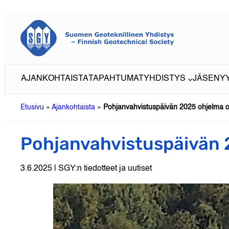
Siirry
sisältöön
AJANKOHTAISTA
TAPAHTUMAT
YHDISTYS
JÄSENY
Etusivu
»
Ajankohtaista
»
Pohjanvahvistuspäivän 2025 ohjelma on
Pohjanvahvistuspäivän 2
3.6.2025 | SGY:n tiedotteet ja uutiset