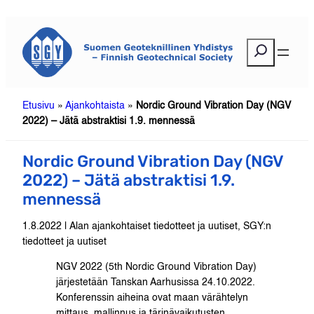
Siirry
sisältöön
E
t
s
i
Etusivu
»
Ajankohtaista
»
Nordic Ground Vibration Day (NGV
2022) – Jätä abstraktisi 1.9. mennessä
Nordic Ground Vibration Day (NGV
2022) – Jätä abstraktisi 1.9.
mennessä
1.8.2022 | Alan ajankohtaiset tiedotteet ja uutiset, SGY:n
tiedotteet ja uutiset
NGV 2022 (5th Nordic Ground Vibration Day)
järjestetään Tanskan Aarhusissa 24.10.2022.
Konferenssin aiheina ovat maan värähtelyn
mittaus, mallinnus ja tärinävaikutusten