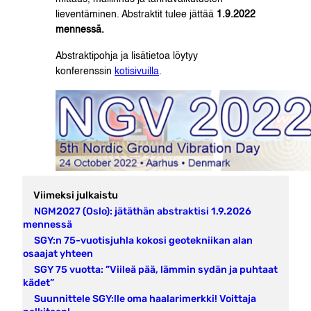
lieventäminen. Abstraktit tulee jättää
1.9.2022
mennessä.
Abstraktipohja ja lisätietoa löytyy
konferenssin
kotisivuilla
.
Viimeksi julkaistu
NGM2027 (Oslo): jätäthän abstraktisi 1.9.2026
mennessä
SGY:n 75-vuotisjuhla kokosi geotekniikan alan
osaajat yhteen
SGY 75 vuotta: ”Viileä pää, lämmin sydän ja puhtaat
kädet”
Suunnittele SGY:lle oma haalarimerkki! Voittaja