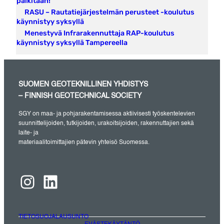
palkitaan!
RASU – Rautatiejärjestelmän perusteet -koulutus
käynnistyy syksyllä
Menestyvä Infrarakennuttaja RAP-koulutus
käynnistyy syksyllä Tampereella
SUOMEN GEOTEKNILLINEN YHDISTYS
– FINNISH GEOTECHNICAL SOCIETY
SGY on maa- ja pohjarakentamisessa aktiivisesti työskentelevien
suunnittelijoiden, tutkijoiden, urakoitsijoiden, rakennuttajien sekä
laite- ja
materiaalitoimittajien pätevin yhteisö Suomessa.
Instagram
LinkedIn
TIETOSUOJALAUSUNTO