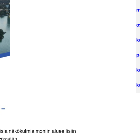
m
o
k
p
k
k
sia näkökulmia moniin alueellisiin
työssään.