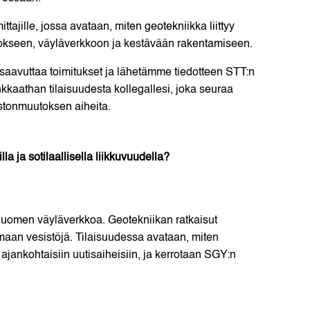
ttajille, jossa avataan, miten geotekniikka liittyy
tokseen, väyläverkkoon ja kestävään rakentamiseen.
 saavuttaa toimitukset ja lähetämme tiedotteen STT:n
nkkaathan tilaisuudesta kollegallesi, joka seuraa
stonmuutoksen aiheita.
 ja sotilaallisella liikkuvuudella?
uomen väyläverkkoa. Geotekniikan ratkaisut
maan vesistöjä. Tilaisuudessa avataan, miten
ajankohtaisiin uutisaiheisiin, ja kerrotaan SGY:n