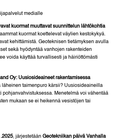
ijapalvelut medialle
vavat kuormat muuttavat suunnittelun lähtökohtia
kaammat kuormat koettelevat väylien kestokykyä.
tavat kehittämistä. Geoteknisen tietämyksen avulla
mukset sekä hyödyntää vanhojen rakenteiden
ee voida käyttää turvallisesti ja häiriöttömästi
land Oy: Uusiosideaineet rakentamisessa
 läheinen taimenpuro kärsii? Uusiosideaineilla
ti pohjanvahvistuksessa. Menetelmä voi vähentää
austen mukaan se ei heikennä vesistöjen tai
1.2025
, järjestetään
Geotekniikan päivä Vanhalla