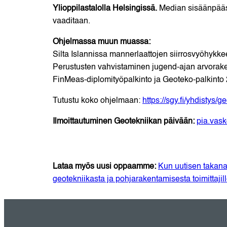
Ylioppilastalolla Helsingissä.
Median sisäänpääs
vaaditaan.
Ohjelmassa muun muassa:
Silta Islannissa mannerlaattojen siirrosvyöhykkee
Perustusten vahvistaminen jugend-ajan arvorake
FinMeas-diplomityöpalkinto ja Geoteko-palkinto
Tutustu koko ohjelmaan:
https://sgy.fi/yhdistys
Ilmoittautuminen Geotekniikan päivään:
pia.vask
Lataa myös uusi oppaamme:
Kun uutisen takana 
geotekniikasta ja pohjarakentamisesta toimittajill