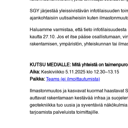
SGY järjestää yleissivistävän infotilaisuuden toimi
ajankohtaisiin uutisaiheisiin kuten ilmastonmuu
Haluamme varmistaa, että tieto infotilaisuudesta
kautta 27.10. Jos et itse pääse osallistumaan, vi
rakentamisen, ympäristön, yhteiskunnan tai ilma
KUTSU MEDIALLE: Mitä yhteistä on taimenpuroilla
Aika:
Keskiviikko 5.11.2025 klo 12.30–13.15
Paikka:
Teams (ei ilmoittautumista)
Ilmastonmuutos ja kasvavat kuormat haastavat S
auttavat rakentamaan kestävää infraa ja suojele
geotekniikka tuo uusia ja syventäviä näkökulmia 
tarjoamista palveluista toimittajille.