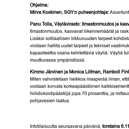
Ohjelma:
Mirva Koskinen, SGY:n puheenjohtaja:
Asiantunt
Panu Tolla, Väylävirasto: Ilmastonmuutos ja kas
Ilmastonmuutos, kasvavat liikennemäärät ja ras
Lisäksi sotilaallisen liikkuvuuden tarpeet kohdis
voidaan hallita uudet tarpeet ja tekniset vaati
kapasiteettia osana kehitettäviä väyliä. Väyliä tul
muuttuvassa ympäristössä.
Kimmo Järvinen ja Monica Löfman, Ramboll Fin
Miten vahvistetaan heikkoa maaperää ilman, että
voidaan korvata korkeapäästöinen kalkkisement
hiilidioksidipäästöjä jopa 70 prosenttia, ja mitt
pohjavesien laatua.
Infotilaisuutta seuraavana päivänä,
torstaina 6.1