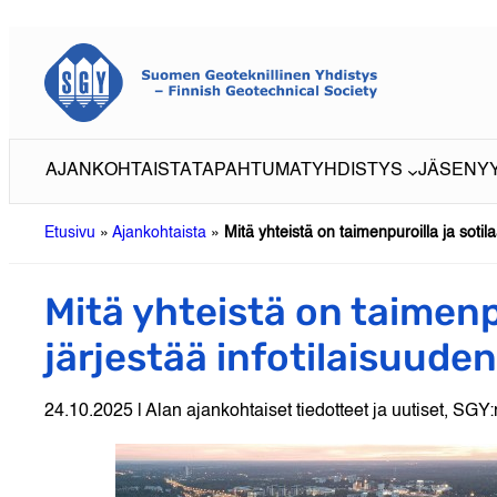
Siirry
sisältöön
AJANKOHTAISTA
TAPAHTUMAT
YHDISTYS
JÄSENY
Etusivu
»
Ajankohtaista
»
Mitä yhteistä on taimenpuroilla ja sotila
Mitä yhteistä on taimenpu
järjestää infotilaisuuden
24.10.2025 | Alan ajankohtaiset tiedotteet ja uutiset, SGY:n