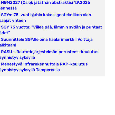
NGM2027 (Oslo): jätäthän abstraktisi 1.9.2026
ennessä
SGY:n 75-vuotisjuhla kokosi geotekniikan alan
saajat yhteen
SGY 75 vuotta: ”Viileä pää, lämmin sydän ja puhtaat
ädet”
Suunnittele SGY:lle oma haalarimerkki! Voittaja
alkitaan!
RASU – Rautatiejärjestelmän perusteet -koulutus
äynnistyy syksyllä
Menestyvä Infrarakennuttaja RAP-koulutus
äynnistyy syksyllä Tampereella