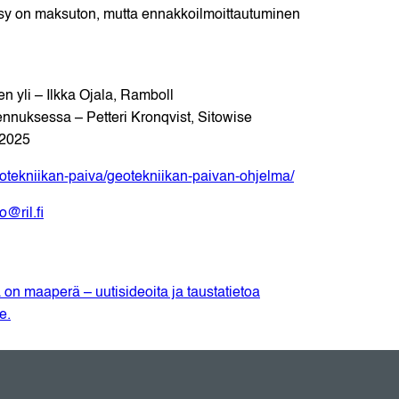
y on maksuton, mutta ennakkoilmoittautuminen
n yli – Ilkka Ojala, Ramboll
nnuksessa – Petteri Kronqvist, Sitowise
 2025
/geotekniikan-paiva/geotekniikan-paivan-ohjelma/
o@ril.fi
on maaperä – uutisideoita ja taustatietoa
e.