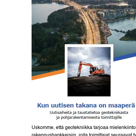
Uskomme, että geotekniikka tarjoaa mielenkiintoi
rakennushankkeisiin, joita toimittajat seuraavat 