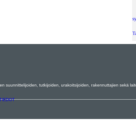
s
T
suunnittelijoiden, tutkijoiden, urakoitsijoiden, rakennuttajien sekä lait
TIEDOT