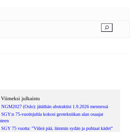
E
t
s
i
Viimeksi julkaistu
NGM2027 (Oslo): jätäthän abstraktisi 1.9.2026 mennessä
SGY:n 75-vuotisjuhla kokosi geotekniikan alan osaajat
hteen
SGY 75 vuotta: ”Viileä pää, lämmin sydän ja puhtaat kädet”