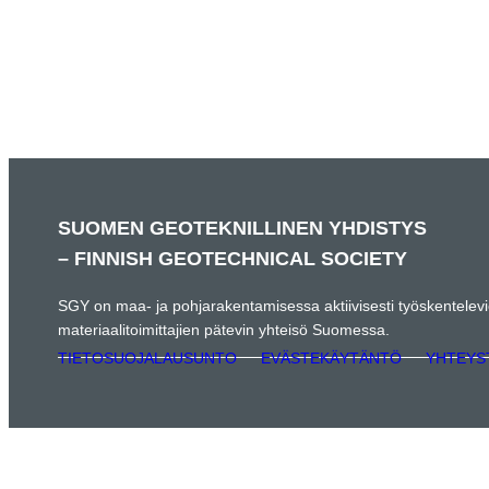
SUOMEN GEOTEKNILLINEN YHDISTYS
– FINNISH GEOTECHNICAL SOCIETY
SGY on maa- ja pohjarakentamisessa aktiivisesti työskentelevien 
materiaalitoimittajien pätevin yhteisö Suomessa.
TIETOSUOJALAUSUNTO
EVÄSTEKÄYTÄNTÖ
YHTEYS