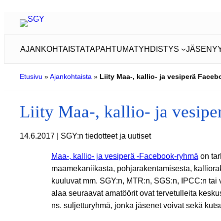
Siirry
sisältöön
AJANKOHTAISTA
TAPAHTUMAT
YHDISTYS
JÄSENY
Etusivu
»
Ajankohtaista
»
Liity Maa-, kallio- ja vesiperä Fac
Liity Maa-, kallio- ja vesi
14.6.2017 | SGY:n tiedotteet ja uutiset
Maa-, kallio- ja vesiperä -Facebook-ryhmä
on tar
maamekaniikasta, pohjarakentamisesta, kalliorak
kuuluvat mm. SGY:n, MTR:n, SGS:n, IPCC:n tai 
alaa seuraavat amatöörit ovat tervetulleita kesk
ns. suljetturyhmä, jonka jäsenet voivat sekä kut