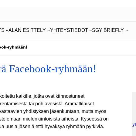
YS
ALAN ESITTELY
YHTEYSTIEDOT
SGY BRIEFLY
ebook-ryhmään!
perä Facebook-ryhmään!
koitettu kaikille, jotka ovat kiinnostuneet
entamisesta tai pohjavesistä. Ammattilaiset
vastaavien yhdistyksen jäsenkuntaan, mutta myös
ustelemaan mielenkiintoisista aiheista. Kyseessä on
y
sua uusia jäseniä että hyväksyä ryhmään pyrkiviä.