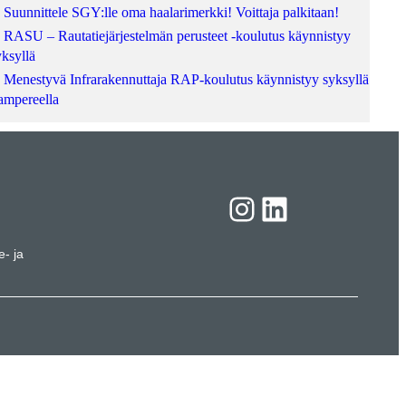
Suunnittele SGY:lle oma haalarimerkki! Voittaja palkitaan!
RASU – Rautatiejärjestelmän perusteet -koulutus käynnistyy
yksyllä
Menestyvä Infrarakennuttaja RAP-koulutus käynnistyy syksyllä
ampereella
Instagram
LinkedIn
e- ja