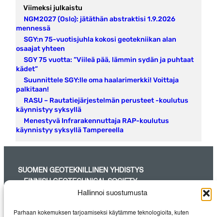
Viimeksi julkaistu
NGM2027 (Oslo): jätäthän abstraktisi 1.9.2026
mennessä
SGY:n 75-vuotisjuhla kokosi geotekniikan alan
osaajat yhteen
SGY 75 vuotta: ”Viileä pää, lämmin sydän ja puhtaat
kädet”
Suunnittele SGY:lle oma haalarimerkki! Voittaja
palkitaan!
RASU – Rautatiejärjestelmän perusteet -koulutus
käynnistyy syksyllä
Menestyvä Infrarakennuttaja RAP-koulutus
käynnistyy syksyllä Tampereella
SUOMEN GEOTEKNILLINEN YHDISTYS
– FINNISH GEOTECHNICAL SOCIETY
Hallinnoi suostumusta
SGY on maa- ja pohjarakentamisessa aktiivisesti työskentelevien
suunnittelijoiden, tutkijoiden, urakoitsijoiden, rakennuttajien sekä
Parhaan kokemuksen tarjoamiseksi käytämme teknologioita, kuten