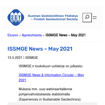
Siirry
sisältöön
E
t
s
i
Etusivu
»
Ajankohtaista
»
ISSMGE News – May 2021
ISSMGE News – May 2021
13.5.2021 | ISSMGE
ISSMGE:n toukokuun uutiskirje on julkaistu:
ISSMGE News & Information Circular – May
2021
Mukana mm. uusi webinaaritallenne
pohjanvahvistuksesta stabiloimalla
(Experiences in Sustainable Geotechnics).